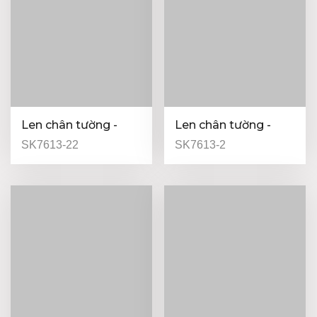
Len chân tường -
Len chân tường -
13mm
Peru - 13mm
SK7613-22
SK7613-2