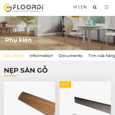
VI
|
EN
Trang chủ
Phụ kiện
Phụ kiện
Sản phẩm
Information
Documents
Tìm cửa hàn
NẸP SÀN GỖ
HOT