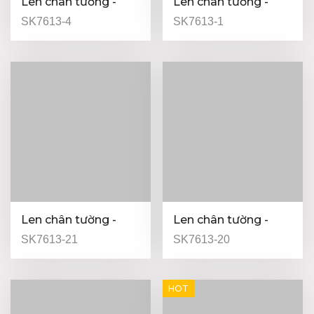
Len chân tường -
Len chân tường -
White - 13mm
Light Brown - 13mm
SK7613-4
SK7613-1
Len chân tường -
Len chân tường -
13mm
13mm
SK7613-21
SK7613-20
HOT