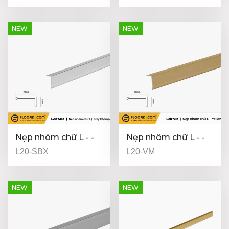
NEW
NEW
Nẹp nhôm chữ L - -
Nẹp nhôm chữ L - -
Grey Champagne
Yellow
L20-SBX
L20-VM
NEW
NEW