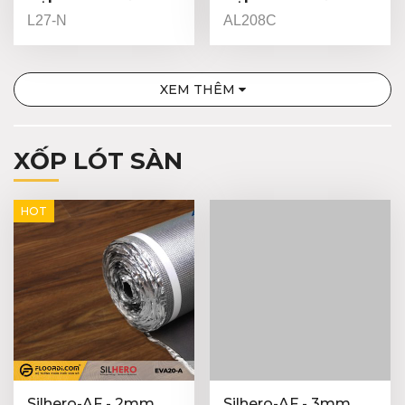
8mm
Champagne -
L27-N
AL208C
24.5mm
XEM THÊM
XỐP LÓT SÀN
HOT
Silhero-AF - 2mm
Silhero-AF - 3mm