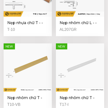
Nẹp nhựa chữ T - -
Nẹp nhôm chữ L - -
12mm
Grey - 10mm
T-10
AL207GR
NEW
NEW
Nẹp nhôm chữ T -
Nẹp nhôm chữ T -
T10-VB
T17-I