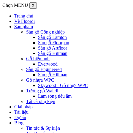
Chọn MENU
X
Trang chủ
Về Floordi
Sản phẩm
Sàn gỗ Công nghiệp
Sàn gỗ Lamton
Sàn gỗ Floorpan
Sàn gỗ Artfloor
Sàn gỗ Hillman
Gỗ biến tính
Everwood
Sàn gỗ Engineered
Sàn gỗ Hillman
Gỗ nhựa WPC
Skywood - Gỗ nhựa WPC
Tường gỗ Walldi
Lam sóng tiêu âm
Tất cả phụ kiện
Giải pháp
Tài liệu
Dự án
Blog
Tin tức & Sự kiện