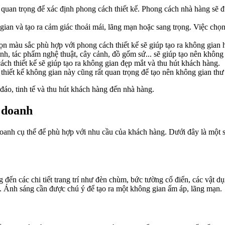
 quan trọng để xác định phong cách thiết kế. Phong cách nhà hàng sẽ 
ian và tạo ra cảm giác thoải mái, lãng mạn hoặc sang trọng. Việc chọn
n màu sắc phù hợp với phong cách thiết kế sẽ giúp tạo ra không gian h
tranh, tác phẩm nghệ thuật, cây cảnh, đồ gốm sứ... sẽ giúp tạo nên khôn
ách thiết kế sẽ giúp tạo ra không gian đẹp mắt và thu hút khách hàng.
 thiết kế không gian này cũng rất quan trọng để tạo nên không gian thư
đáo, tinh tế và thu hút khách hàng đến nhà hàng.
h doanh
 doanh cụ thể để phù hợp với nhu cầu của khách hàng. Dưới đây là một s
ến các chi tiết trang trí như đèn chùm, bức tường cổ điển, các vật dụn
. Ánh sáng cần được chú ý để tạo ra một không gian ấm áp, lãng mạn.