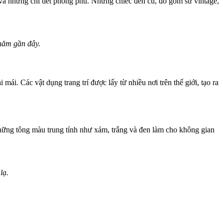
 và những chi tiết phong phú. Những chiếc đèn cũ, đồ gốm sứ vintage,
năm gần đây.
 mái. Các vật dụng trang trí được lấy từ nhiều nơi trên thế giới, tạo ra
 Những tông màu trung tính như xám, trắng và đen làm cho không gian
lạ.