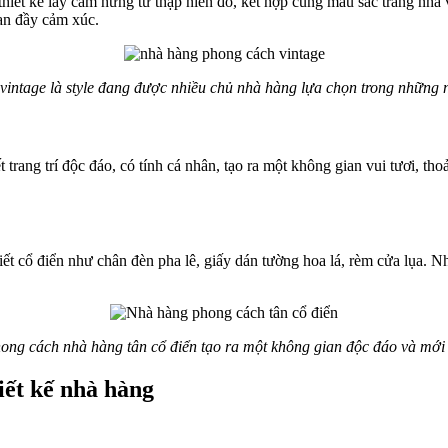
thiết kế lấy cảm hứng từ thập niên đó, kết hợp cùng màu sắc trang nhã
ian đầy cảm xúc.
vintage là style đang được nhiều chủ nhà hàng lựa chọn trong những 
 trang trí độc đáo, có tính cá nhân, tạo ra một không gian vui tươi, thoải
tiết cổ điển như chân đèn pha lê, giấy dán tường hoa lá, rèm cửa lụa.
ong cách nhà hàng tân cổ điển tạo ra một không gian độc đáo và mới 
iết kế nhà hàng