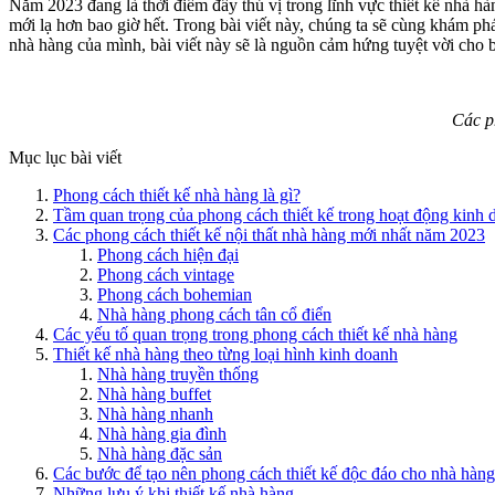
Năm 2023 đang là thời điểm đầy thú vị trong lĩnh vực thiết kế nhà h
mới lạ hơn bao giờ hết. Trong bài viết này, chúng ta sẽ cùng khám 
nhà hàng của mình, bài viết này sẽ là nguồn cảm hứng tuyệt vời cho 
Các p
Mục lục bài viết
Phong cách thiết kế nhà hàng là gì?
Tầm quan trọng của phong cách thiết kế trong hoạt động kinh
Các phong cách thiết kế nội thất nhà hàng mới nhất năm 2023
Phong cách hiện đại
Phong cách vintage
Phong cách bohemian
Nhà hàng phong cách tân cổ điển
Các yếu tố quan trọng trong phong cách thiết kế nhà hàng
Thiết kế nhà hàng theo từng loại hình kinh doanh
Nhà hàng truyền thống
Nhà hàng buffet
Nhà hàng nhanh
Nhà hàng gia đình
Nhà hàng đặc sản
Các bước để tạo nên phong cách thiết kế độc đáo cho nhà hàng
Những lưu ý khi thiết kế nhà hàng