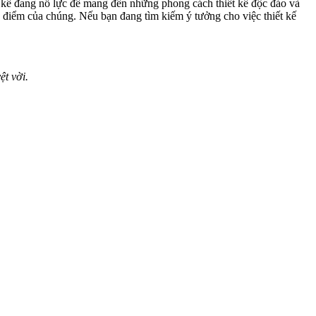
ết kế đang nỗ lực để mang đến những phong cách thiết kế độc đáo và
 điểm của chúng. Nếu bạn đang tìm kiếm ý tưởng cho việc thiết kế
t vời.