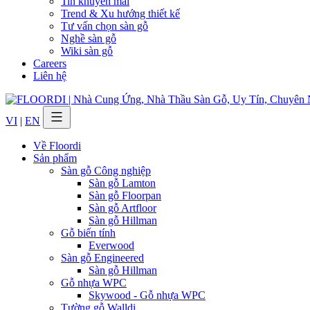
Tin khuyến mãi
Trend & Xu hướng thiết kế
Tư vấn chọn sàn gỗ
Nghề sàn gỗ
Wiki sàn gỗ
Careers
Liên hệ
VI
|
EN
Về Floordi
Sản phẩm
Sàn gỗ Công nghiệp
Sàn gỗ Lamton
Sàn gỗ Floorpan
Sàn gỗ Artfloor
Sàn gỗ Hillman
Gỗ biến tính
Everwood
Sàn gỗ Engineered
Sàn gỗ Hillman
Gỗ nhựa WPC
Skywood - Gỗ nhựa WPC
Tường gỗ Walldi