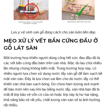
Lưu ý vệ sinh sàn gỗ đúng cách cho sàn luôn bền đẹp.
MẸO XỬ LÝ VẾT BẨN CỨNG ĐẦU Ở
GỖ LÁT SÀN
Một trường hợp khiến người dùng cũng hết sức đau đầu đó là
các vết bẩn cứng đầu bám trên sàn nhà. Mặc dù lau chùi nhiều
lần nhưng chúng không biến mất. Trong trường hợp này, có
nhiều người lựa chọn sử dụng nước tẩy sàn gỗ để làm sạch bề
mặt ván sàn. Đây là lựa chọn sai lầm cho dù nước tẩy có thể
khiến sàn nhà bạn sạch bóng. Do chứa hàm lượng axit mạnh
để bào mòn nên sau khi lau bằng nước tẩy, sàn nhà bạn đã bị
mất đi lớp bảo vệ vốn có của nó hoặc lớp này bị hư hại nặng,
khả năng bảo vệ rất yếu, chất lượng ván sàn sẽ bị ảnh hưởng
rất nhiều.