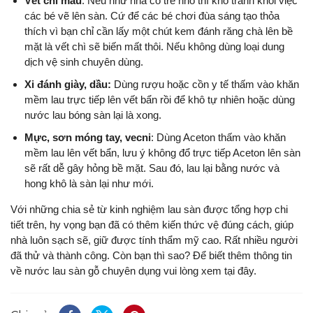
Vết chì màu
: Nếu như nhà có trẻ nhỏ thì khó tránh khỏi việc
các bé vẽ lên sàn. Cứ để các bé chơi đùa sáng tạo thỏa
thích vì bạn chỉ cần lấy một chút kem đánh răng chà lên bề
mặt là vết chì sẽ biến mất thôi. Nếu không dùng loại dung
dịch vệ sinh chuyên dùng.
Xi đánh giày, dầu:
Dùng rượu hoặc cồn y tế thấm vào khăn
mềm lau trực tiếp lên vết bẩn rồi để khô tự nhiên hoặc dùng
nước lau bóng sàn lại là xong.
Mực, sơn móng tay, vecni
: Dùng Aceton thấm vào khăn
mềm lau lên vết bẩn, lưu ý không đổ trực tiếp Aceton lên sàn
sẽ rất dễ gây hỏng bề mặt. Sau đó, lau lại bằng nước và
hong khô là sàn lại như mới.
Với những chia sẻ từ kinh nghiệm lau sàn được tổng hợp chi
tiết trên, hy vọng bạn đã có thêm kiến thức vệ đúng cách, giúp
nhà luôn sạch sẽ, giữ được tính thẩm mỹ cao. Rất nhiều người
đã thử và thành công. Còn bạn thì sao? Để biết thêm thông tin
về nước lau sàn gỗ chuyên dụng vui lòng xem tại đây.