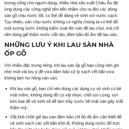
lượng sống cho người dùng, nhiều nhà sản xuất Châu Âu đã
ứng dụng các công nghệ tiên tiến nhằm cho ra đời các dòng
sàn gỗ chịu nước tốt, có thể dễ dàng vệ sinh với nước sạch.
Tuy nhiên, sàn chịu nước không có nghĩa chúng ta có thể đổ
một lượng nước không kiểm soát lên sàn để lau chùi, mà chỉ
nên dùng giẻ thấm nước vắt ráo, đảm bảo đủ ẩm để lau sàn.
NHỮNG LƯU Ý KHI LAU SÀN NHÀ
ỐP GỖ
Với nhiều đặc trưng riêng, khi lau sàn ốp gỗ bạn cũng nên ghi
nhớ một vài lưu ý để vừa đảm bảo xử lý sạch vết bẩn vừa
không làm hư hỏng ván sàn.
Khi lau ván gỗ, bạn chỉ nên dùng các dụng cụ vệ sinh có bề
mặt mềm, không dùng đồ có vật nhọn, chổi sợi cứng, sợi
kim loại để vệ sinh sẽ dễ làm trầy xước bề mặt sàn gây mất
thẩm mỹ.
Vắt khô chổi/ giẻ lau sàn đảm bảo chỉ đủ độ ẩm cần thiết để
vệ sinh sạch các vết bẩn khó đi. Không dùng nước đổ trực