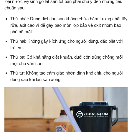
loại nước vệ sinh gỗ lát sàn tốt bạn phải chú ý đến những tiêu
chuẩn sau:
Thứ nhất: Dung dịch lau sàn không chứa hàm lượng chất tẩy
rửa, axit cao vì dễ gây bào mòn lớp bảo vệ oxit nhôm bao
phủ bề mặt.
Thứ hai: Không gây kích ứng cho người dùng, đặc biệt với
trẻ em.
Thứ ba: Có khả năng diệt khuẩn, đuổi côn trùng chống mối
mọt cho ván sàn.
Thứ tư: Không tạo cảm giác nhờn dính khó chịu cho người
dùng sau khi lau sàn xong.