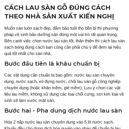
CÁCH LAU SÀN GỖ ĐÚNG CÁCH
THEO NHÀ SẢN XUẤT KIẾN NGHỊ
Muốn sàn luôn sạch đẹp, đảm bảo tuổi thọ bền bỉ thì phương
pháp vệ sinh bảo dưỡng sàn đóng một vai trò rất quan trọng.
Bên cạnh việc chọn nước lau sàn tốt, thân thiện thì cách lau sàn
sạch bóng đúng cách bạn cũng cần phải chú ý để đem lại hiệu
quả tốt nhất cho sàn nhà.
Bước đầu tiên là khâu chuẩn bị
Các vật dụng cần chuẩn bị bao gồm: nước lau sàn chuyên
dụng, nước sạch, xô đựng nước, chổi lau sàn gỗ công nghiệp
chuyên dụng (hoặc khăn mềm, giẻ mềm). Lưu ý chọn các vật
liệu lau mềm, không sử dụng các loại chổi cứng, sợi kim loại vệ
sinh sẽ làm xước mặt sàn.
Bước hai - Pha dung dịch nước lau sàn
Hòa 2 nắp nước lau sàn chuyên dụng vào 5 lít nước sạch.
Khuấy đều cho dung dịch hòa quyện vào nhau để chuẩn bị lau