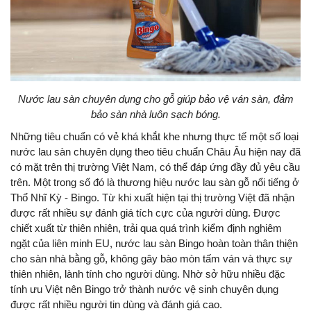
Nước lau sàn chuyên dụng cho gỗ giúp bảo vệ ván sàn, đảm
bảo sàn nhà luôn sạch bóng.
Những tiêu chuẩn có vẻ khá khắt khe nhưng thực tế một số loại
nước lau sàn chuyên dụng theo tiêu chuẩn Châu Âu hiện nay đã
có mặt trên thị trường Việt Nam, có thể đáp ứng đầy đủ yêu cầu
trên. Một trong số đó là thương hiệu nước lau sàn gỗ nổi tiếng ở
Thổ Nhĩ Kỳ - Bingo. Từ khi xuất hiện tại thị trường Việt đã nhận
được rất nhiều sự đánh giá tích cực của người dùng. Được
chiết xuất từ thiên nhiên, trải qua quá trình kiểm định nghiêm
ngặt của liên minh EU, nước lau sàn Bingo hoàn toàn thân thiện
cho sàn nhà bằng gỗ, không gây bào mòn tấm ván và thực sự
thiên nhiên, lành tính cho người dùng. Nhờ sở hữu nhiều đặc
tính ưu Việt nên Bingo trở thành nước vệ sinh chuyên dụng
được rất nhiều người tin dùng và đánh giá cao.