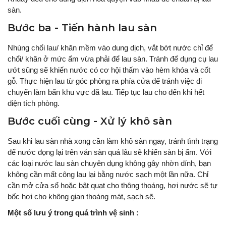
sàn.
Bước ba - Tiến hành lau sàn
Nhúng chổi lau/ khăn mềm vào dung dịch, vắt bớt nước chỉ để
chổi/ khăn ở mức ẩm vừa phải để lau sàn. Tránh để dụng cụ lau
ướt sũng sẽ khiến nước có cơ hội thấm vào hèm khóa và cốt
gỗ. Thực hiện lau từ góc phòng ra phía cửa để tránh việc di
chuyển làm bẩn khu vực đã lau. Tiếp tục lau cho đến khi hết
diện tích phòng.
Bước cuối cùng - Xử lý khô sàn
Sau khi lau sàn nhà xong cần làm khô sàn ngay, tránh tình trạng
để nước đọng lại trên ván sàn quá lâu sẽ khiến sàn bị ẩm. Với
các loại nước lau sàn chuyên dụng không gây nhờn dính, bạn
không cần mất công lau lại bằng nước sạch một lần nữa. Chỉ
cần mở cửa sổ hoặc bật quạt cho thông thoáng, hơi nước sẽ tự
bốc hơi cho không gian thoáng mát, sạch sẽ.
Một số lưu ý trong quá trình vệ sinh :