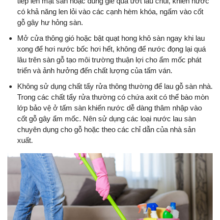
tiếp lên mặt sàn hoặc dùng giẻ quá ướt lau chùi, khiến nước
có khả năng len lỏi vào các cạnh hèm khóa, ngấm vào cốt
gỗ gây hư hỏng sàn.
Mở cửa thông gió hoặc bật quạt hong khô sàn ngay khi lau
xong để hơi nước bốc hơi hết, không để nước đọng lại quá
lâu trên sàn gỗ tạo môi trường thuận lợi cho ẩm mốc phát
triển và ảnh hưởng đến chất lượng của tấm ván.
Không sử dụng chất tẩy rửa thông thường để lau gỗ sàn nhà.
Trong các chất tẩy rửa thường có chứa axit có thể bào mòn
lớp bảo vệ ở tấm sàn khiến nước dễ dàng thâm nhập vào
cốt gỗ gây ẩm mốc. Nên sử dụng các loại nước lau sàn
chuyên dụng cho gỗ hoặc theo các chỉ dẫn của nhà sản
xuất.