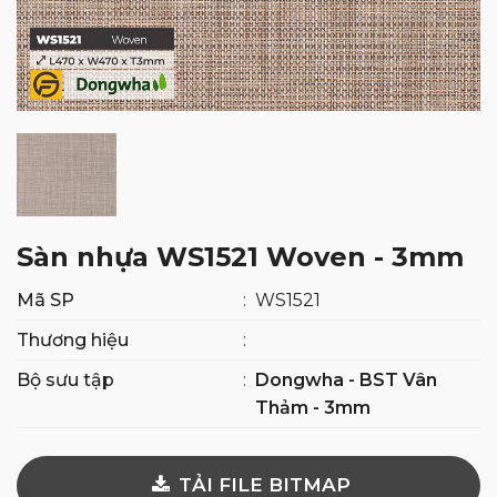
Sàn nhựa WS1521 Woven - 3mm
Mã SP
:
WS1521
Thương hiệu
:
Bộ sưu tập
:
Dongwha - BST Vân
Thảm - 3mm
TẢI FILE BITMAP