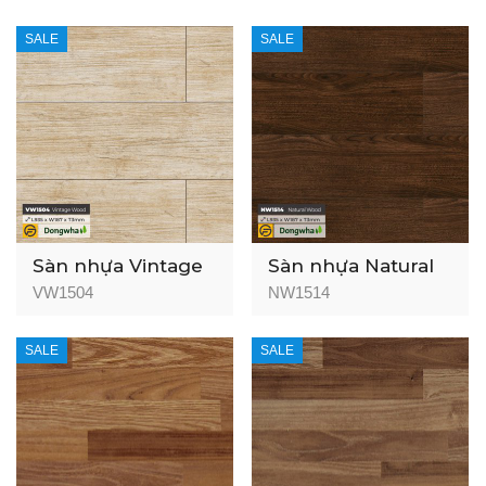
SALE
SALE
Sàn nhựa Vintage
Sàn nhựa Natural
Wood - 3mm
Wood - 3mm
VW1504
NW1514
SALE
SALE