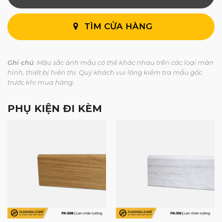
TÌM CỬA HÀNG
Ghi chú
: Màu sắc ảnh mẫu có thể khác nhau trên các loại màn
hình, thiết bị hiển thị. Quý khách vui lòng kiểm tra mẫu gốc
trước khi mua hàng.
PHỤ KIỆN ĐI KÈM