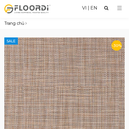
VI
|
EN
Trang chủ
SALE
-30%