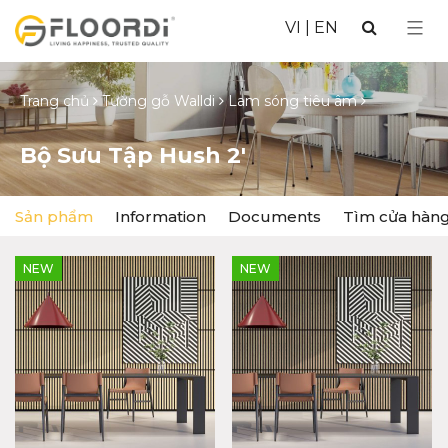
VI
|
EN
Trang chủ
Tường gỗ Walldi
Lam sóng tiêu âm
Bộ Sưu Tập Hush 2′
Sản phẩm
Information
Documents
Tìm cửa hàn
NEW
NEW