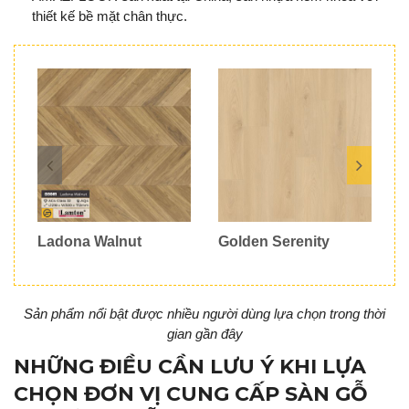
thiết kế bề mặt chân thực.
Ladona Walnut
Golden Serenity
V
Sản phẩm nổi bật được nhiều người dùng lựa chọn trong thời
gian gần đây
NHỮNG ĐIỀU CẦN LƯU Ý KHI LỰA
CHỌN ĐƠN VỊ CUNG CẤP SÀN GỖ