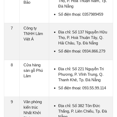
Thọ, P. Hòa Thuận Nam, Tp.
Bảo
Đà Nẵng
Số điện thoại: 0357989459
7
Công ty
Địa chỉ: Số 137 Nguyễn Hữu
TNHH Lâm
Thọ, P. Hoà Thuận Tây, Q.
Việt Á
Hải Châu, Tp. Đà Nẵng
Số điện thoại: 0934.866.279
8
Cửa hàng
Địa chỉ: Số 221 Nguyễn Tri
sàn gỗ Phú
Phương, P. Vĩnh Trung, Q.
Lâm
Thanh Khê, Tp. Đà Nẵng
Số điện thoại: 093.55.99.114
9
Văn phòng
Địa chỉ: Số 382 Tôn Đức
kiến trúc
Thắng, P. Liên Chiểu, Tp. Đà
Nhất Khởi
Nẵng