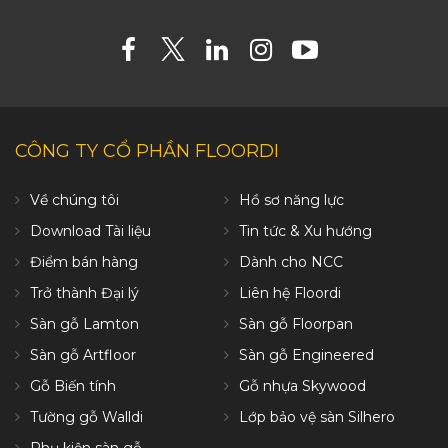
CÔNG TY CỔ PHẦN FLOORDI
Về chúng tôi
Hồ sơ năng lực
Download Tài liệu
Tin tức & Xu hướng
Điểm bán hàng
Dành cho NCC
Trở thành Đại lý
Liên hệ Floordi
Sàn gỗ Lamton
Sàn gỗ Floorpan
Sàn gỗ Artfloor
Sàn gỗ Engineered
Gỗ Biến tính
Gỗ nhựa Skywood
Tường gỗ Walldi
Lớp bảo vệ sàn Silhero
Phụ kiện sàn gỗ