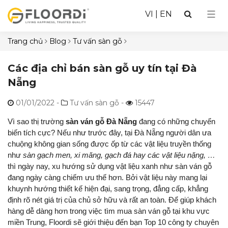
VI
|
EN
Trang chủ
Blog
Tư vấn sàn gỗ
Các địa chỉ bán sàn gỗ uy tín tại Đà
Nẵng
01/01/2022
-
Tư vấn sàn gỗ -
15447
Vì sao thị trường
sàn ván gỗ Đà Nẵng
đang có những chuyển
biến tích cực? Nếu như trước đây, tại Đà Nẵng người dân ưa
chuộng không gian sống được ốp từ các vật liệu truyền thống
như
sàn gạch men, xi măng, gạch đá hay các vật liệu nặng, …
thì ngày nay, xu hướng sử dụng vật liệu xanh như sàn ván gỗ
đang ngày càng chiếm ưu thế hơn. Bởi vật liệu này mang lại
khuynh hướng thiết kế hiện đại, sang trọng, đẳng cấp, khẳng
định rõ nét giá trị của chủ sở hữu và rất an toàn. Để giúp khách
hàng dễ dàng hơn trong việc tìm mua sàn ván gỗ tại khu vực
miền Trung, Floordi sẽ giới thiệu đến bạn Top 10 công ty chuyên