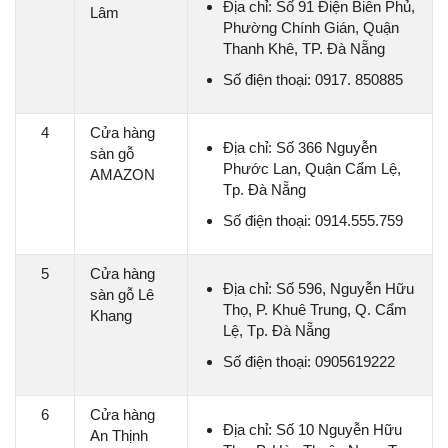
Địa chỉ: Số 91 Điện Biên Phủ,
Lâm
Phường Chính Gián, Quận
Thanh Khê, TP. Đà Nẵng
Số điện thoại: 0917. 850885
4
Cửa hàng
Địa chỉ: Số 366 Nguyễn
sàn gỗ
Phước Lan, Quận Cẩm Lệ,
AMAZON
Tp. Đà Nẵng
Số điện thoại: 0914.555.759
5
Cửa hàng
Địa chỉ: Số 596, Nguyễn Hữu
sàn gỗ Lê
Thọ, P. Khuê Trung, Q. Cẩm
Khang
Lệ, Tp. Đà Nẵng
Số điện thoại: 0905619222
6
Cửa hàng
Địa chỉ: Số 10 Nguyễn Hữu
An Thịnh