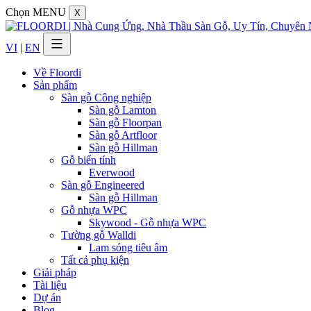
Chọn MENU
X
VI
|
EN
Về Floordi
Sản phẩm
Sàn gỗ Công nghiệp
Sàn gỗ Lamton
Sàn gỗ Floorpan
Sàn gỗ Artfloor
Sàn gỗ Hillman
Gỗ biến tính
Everwood
Sàn gỗ Engineered
Sàn gỗ Hillman
Gỗ nhựa WPC
Skywood - Gỗ nhựa WPC
Tường gỗ Walldi
Lam sóng tiêu âm
Tất cả phụ kiện
Giải pháp
Tài liệu
Dự án
Blog