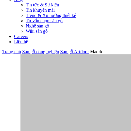
Tin tức & Sự kiện
Tin khuyến mãi
Trend & Xu hướng thiết kế
Tư vấn chọn sàn gỗ
Nghề sàn gỗ
Wiki sàn gỗ
Careers
Liên hệ
Trang chủ
Sàn gỗ công nghiệp
Sàn gỗ Artfloor
Madrid