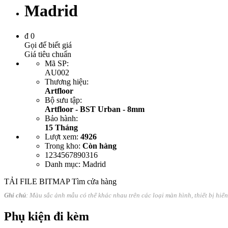
Madrid
đ
0
Gọi để biết giá
Giá tiêu chuẩn
Mã SP
:
AU002
Thương hiệu
:
Artfloor
Bộ sưu tập
:
Artfloor - BST Urban - 8mm
Bảo hành
:
15 Tháng
Lượt xem
:
4926
Trong kho
:
Còn hàng
1234567890316
Danh mục
: Madrid
TẢI FILE BITMAP
Tìm cửa hàng
Ghi chú
: Màu sắc ảnh mẫu có thể khác nhau trên các loại màn hình, thiết bị hiể
Phụ kiện đi kèm