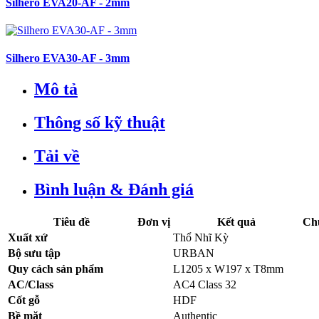
Silhero EVA20-AF - 2mm
Silhero EVA30-AF - 3mm
Mô tả
Thông số kỹ thuật
Tải về
Bình luận & Đánh giá
Tiêu đề
Đơn vị
Kết quả
Ch
Xuất xứ
Thổ Nhĩ Kỳ
Bộ sưu tập
URBAN
Quy cách sản phẩm
L1205 x W197 x T8mm
AC/Class
AC4 Class 32
Cốt gỗ
HDF
Bề mặt
Authentic