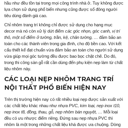
hầu như đều tồn tại trong mọi công trình nhà ở. Tuy không được
lựa chọn sử dụng phổ biến nhưng cũng được số đông người
tiêu dùng đánh giá cao.
Chỉ nhôm trang trí không chỉ được sử dụng cho hạng mục
decor mà nó còn xử lý dứt điểm
các góc nhọn, góc canh, vị trí
thô, một số điểm ở tường, trần, kệ, chân tường, …
đảm bảo an
toàn cho các thành viên trong gia đình, cho độ bền cao. Với kết
cấu thiết kế đạt chuẩn vừa đảm bảo an toàn cho người sử dụng
vừa giúp mọi góc tường đều được bao bọc chặt chẽ. Do đó,
trong thi công sàn gỗ rất cần dùng đến phụ kiện nẹp làm từ chất
liệu nhôm này.
CÁC LOẠI NẸP NHÔM TRANG TRÍ
NỘI THẤT PHỔ BIẾN HIỆN NAY
Trên thị trường hiện nay có rất nhiều loại nẹp được sản xuất với
các chất liệu khác nhau như
nhựa PVC, kim loại, nẹp inox t10,
nẹp inox t8, đồng, thau, gỗ, nẹp nhôm bán nguyệt, …
Mỗi loại
đều có ưu nhược điểm riêng. Đứng sau nẹp nhựa PVC thì
nhôm là một trong những chất liệu khá được ưa chuộng. Dòng