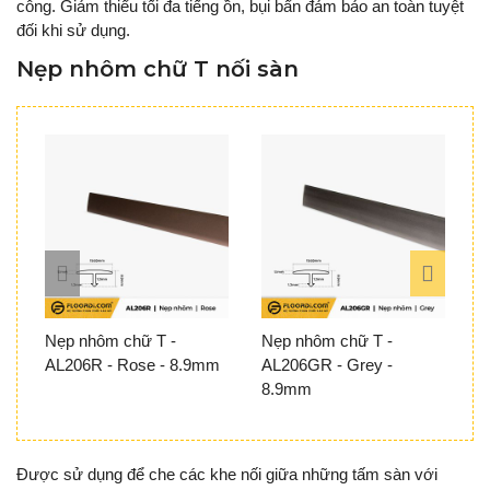
công. Giảm thiểu tối đa tiếng ồn, bụi bẩn đảm bảo an toàn tuyệt
đối khi sử dụng.
Nẹp nhôm chữ T nối sàn
Nẹp nhôm chữ T -
Nẹp nhôm chữ T -
N
AL206R - Rose - 8.9mm
AL206GR - Grey -
G
8.9mm
Được sử dụng để che các khe nối giữa những tấm sàn với