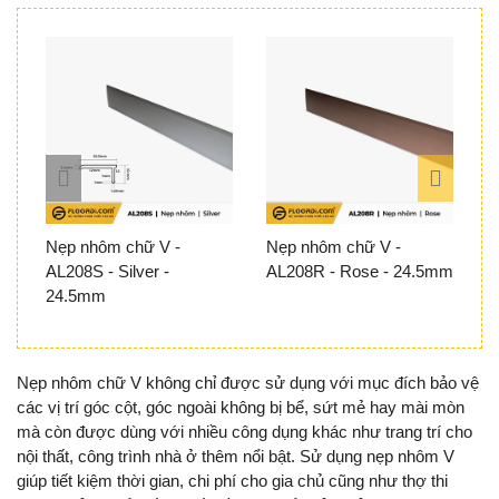
Nẹp nhôm chữ V -
Nẹp nhôm chữ V -
N
AL208S - Silver -
AL208R - Rose - 24.5mm
A
24.5mm
2
Nẹp nhôm chữ V không chỉ được sử dụng với mục đích bảo vệ
các vị trí góc cột, góc ngoài không bị bể, sứt mẻ hay mài mòn
mà còn được dùng với nhiều công dụng khác như trang trí cho
nội thất, công trình nhà ở thêm nổi bật. Sử dụng nẹp nhôm V
giúp tiết kiệm thời gian, chi phí cho gia chủ cũng như thợ thi