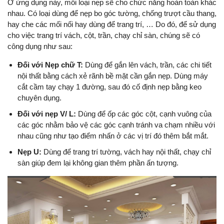
Ở ứng dụng này, mỗi loại nẹp sẽ cho chức năng hoàn toàn khác
nhau. Có loại dùng để nẹp bo góc tường, chống trượt cầu thang,
hay che các mối nối hay dùng để trang trí, … Do đó, để sử dụng
cho việc trang trí vách, cột, trần, chạy chỉ sàn, chúng sẽ có
công dụng như sau:
Đối với Nẹp chữ T:
Dùng để gắn lên vách, trần, các chi tiết
nội thất bằng cách xẻ rãnh bề mặt cần gắn nẹp. Dùng máy
cắt cầm tay chạy 1 đường, sau đó cố định nẹp bằng keo
chuyên dụng.
Đối với nẹp V/ L:
Dùng để ốp các góc cột, cạnh vuông của
các góc nhằm bảo vệ các góc cạnh tránh va chạm nhiều với
nhau cũng như tạo điểm nhấn ở các vị trí đó thêm bắt mắt.
Nẹp U:
Dùng để trang trí tường, vách hay nội thất, chạy chỉ
sàn giúp đem lại không gian thêm phần ấn tượng.