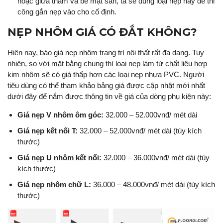
hoặc giữa thảm và bề mặt sàn, ta sẽ dùng loại nẹp này để thi
công gắn nẹp vào cho cố định.
NẸP NHÔM GIÁ CÓ ĐẮT KHÔNG?
Hiện nay, báo giá nẹp nhôm trang trí nội thất rất đa dạng. Tuy
nhiên, so với mặt bằng chung thì loại nẹp làm từ chất liệu hợp
kim nhôm sẽ có giá thấp hơn các loại nẹp nhựa PVC. Người
tiêu dùng có thể tham khảo bảng giá được cập nhật mới nhất
dưới đây để nắm được thông tin về giá của dòng phụ kiện này:
Giá nẹp V nhôm ôm góc:
32.000 – 52.000vnđ/ mét dài
Giá nẹp kết nối T:
32.000 – 52.000vnđ/ mét dài (tùy kích
thước)
Giá nẹp U nhôm kết nối:
32.000 – 36.000vnđ/ mét dài (tùy
kích thước)
Giá nẹp nhôm chữ L:
36.000 – 48.000vnđ/ mét dài (tùy kích
thước)