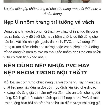
Là phụ kiện góp phần trang trí cho các hạng mục nội thất như vị
trí cầu thang.
Nẹp U nhôm trang trí tường và vách
Dùng trang trí vách trong nội thất hay chạy chỉ sàn do thi công
tạo ra hoặc do ý đồ thiết kế, nẹp nhôm chữ U có thể dùng cho
các loại vật liệu như gỗ, gạch, đá, kính, PVC, … và dùng để
trang trí tạo điểm nhấn cho tường hoặc vách. Nẹp chữ U cũng
rất đa dạng về kích thước và màu sắc nhằm đáp ứng cho nhiều
vị trí có diện tích khác nhau.
NÊN DÙNG NẸP NHỰA PVC HAY
NẸP NHÔM TRONG NỘI THẤT?
Mỗi loại sẽ có những chức năng và vai trò riêng. Tuy nhiên cả 2
chất liệu nẹp này đều ra đời với mục đích liên kết, che đi các
khoảng hở, tăng giá trị thẩm mỹ và đảm bảo an toàn cho người
dùng. Đánh giá một cách khách quan thì nẹp nhựa PVC được
ưa chuộng hơn bởi nó sở hữu nhiều ưu điểm vượt trội cùng giá