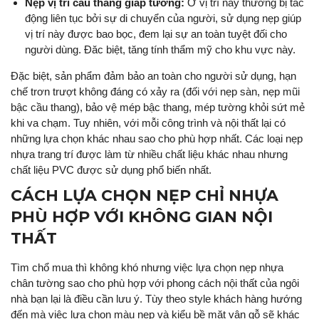
Nẹp vị trí cầu thang giáp tường:
Ở vị trí này thường bị tác
động liên tục bởi sự di chuyển của người, sử dụng nẹp giúp
vị trí này được bao bọc, đem lại sự an toàn tuyệt đối cho
người dùng. Đăc biệt, tăng tính thẩm mỹ cho khu vực này.
Đặc biệt, sản phẩm đảm bảo an toàn cho người sử dụng, hạn
chế trơn trượt không đáng có xảy ra (đối với nẹp sàn, nẹp mũi
bậc cầu thang), bảo vệ mép bậc thang, mép tường khỏi sứt mẻ
khi va chạm. Tuy nhiên, với mỗi công trình và nội thất lại có
những lựa chọn khác nhau sao cho phù hợp nhất. Các loại nẹp
nhựa trang trí được làm từ nhiều chất liệu khác nhau nhưng
chất liệu PVC được sử dụng phổ biến nhất.
CÁCH LỰA CHỌN NẸP CHỈ NHỰA
PHÙ HỢP VỚI KHÔNG GIAN NỘI
THẤT
Tìm chổ mua thì không khó nhưng việc lựa chọn nẹp nhựa
chân tường sao cho phù hợp với phong cách nội thất của ngôi
nhà bạn lại là điều cần lưu ý. Tùy theo style khách hàng hướng
đến mà việc lựa chọn màu nẹp và kiểu bề mặt vân gỗ sẽ khác