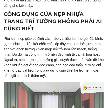
không hắt mùi đảm bảo trong lành cho không gian có sử dụng
dòng phụ kiện này.
CÔNG DỤNG CỦA NẸP NHỰA
TRANG TRÍ TƯỜNG KHÔNG PHẢI AI
CŨNG BIẾT
Phụ kiện nẹp giúp cố định các mép vật liệu ốp như gỗ, đá, kính,
gạch, nhựa, …liên kết chặt chẽ, lấp đầy các khe hở giữa mép
sàn với chân tường khiến mép nối trở nên liền mạch, thống
nhất. Do đó mà công trình trở nên đẹp, tinh tế và hài hoà hơn.
Ngoài ra, nẹp nhựa cạnh tường giải quyết được các vấn đề khó
khăn khi lắp đặt ở các góc cạnh, các bậc cao thấp, đường chỉ
khe hở các vật liệu trong xây dựng giúp thiết kế trở nên hoàn
hảo, giữ trọn tính thẩm mỹ.