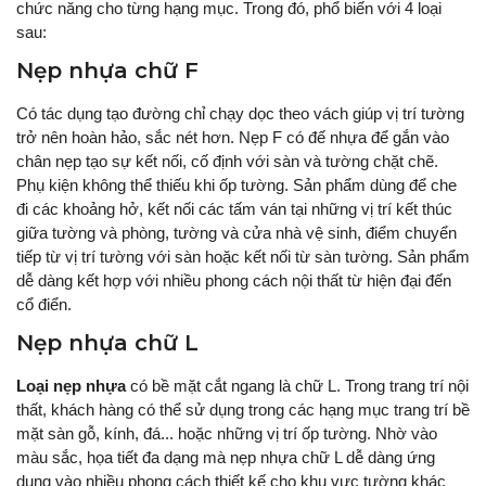
chức năng cho từng hạng mục. Trong đó, phổ biến với 4 loại
sau:
Nẹp nhựa chữ F
Có tác dụng tạo đường chỉ chạy dọc theo vách giúp vị trí tường
trở nên hoàn hảo, sắc nét hơn. Nẹp F có đế nhựa để gắn vào
chân nẹp tạo sự kết nối, cố định với sàn và tường chặt chẽ.
Phụ kiện không thể thiếu khi ốp tường. Sản phẩm dùng để che
đi các khoảng hở, kết nối các tấm ván tại những vị trí kết thúc
giữa tường và phòng, tường và cửa nhà vệ sinh, điểm chuyển
tiếp từ vị trí tường với sàn hoặc kết nối từ sàn tường. Sản phẩm
dễ dàng kết hợp với nhiều phong cách nội thất từ hiện đại đến
cổ điển.
Nẹp nhựa chữ L
Loại nẹp nhựa
có bề mặt cắt ngang là chữ L. Trong trang trí nội
thất, khách hàng có thể sử dụng trong các hạng mục trang trí bề
mặt sàn gỗ, kính, đá... hoặc những vị trí ốp tường. Nhờ vào
màu sắc, họa tiết đa dạng mà nẹp nhựa chữ L dễ dàng ứng
dụng vào nhiều phong cách thiết kế cho khu vực tường khác