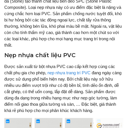
đá (Stone) tạo thành chất liệu bền dẻo SPC (Stone Plastic
Composite). Loại nẹp nhựa này có ưu điểm đặc biệt là nặng và
cứng chắc hơn loại PVC. Sản phẩm chống nước tuyệt đối, khó
bị hư hỏng bởi các tác động ngoại lực, chất tẩy rửa thông
thường, không bén lửa, khó phai màu bề mặt. Ngoài ra, vật liệu
còn cho tính thẩm mỹ cao, giá thành cao hơn một chút so với
các loại khác, phù hợp cho mọi hạng mục trang trí trong nội
thất.
Nẹp nhựa chất liệu PVC
Được sản xuất từ bột nhựa PVC cao cấp kết hợp cùng các
chất phụ gia cho phép,
nẹp nhựa trang trí PVC
đang ngày càng
được sử dụng phổ biến hiện nay. Bởi chất liệu này sở hữu
nhiều ưu điểm vượt trội như có độ bền bỉ, tính dẻo ổn định, dễ
cắt ghép, có thể uốn cong, lắp đặt dễ dàng. Sản phẩm được
dùng đa dạng trong nhiều hạng mục như nẹp góc tường, làm
điểm nối giao thoa giữa tường và sàn, … Đặc biệt, giá thành
khá rẻ phù hợp cho mọi phân khúc khách hàng.