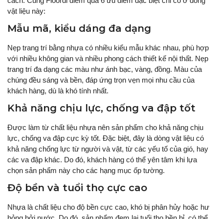
cách. Cùng Floordi điểm qua 6 ưu điểm đặc biệt chỉ có ở dòng
vật liệu này:
Mẫu mã, kiểu dáng đa dạng
Nẹp trang trí bằng nhựa có nhiều kiểu mẫu khác nhau, phù hợp
với nhiều không gian và nhiều phong cách thiết kế nội thất. Nẹp
trang trí đa dạng các màu như ánh bạc, vàng, đồng. Màu của
chúng đều sáng và bền, đáp ứng trọn vẹn mọi nhu cầu của
khách hàng, dù là khó tính nhất.
Khả năng chịu lực, chống va đập tốt
Được làm từ chất liệu nhựa nên sản phẩm cho khả năng chịu
lực, chống va đập cực kỳ tốt. Đặc biệt, đây là dòng vật liệu có
khả năng chống lực từ người và vật, từ các yếu tố của gió, hay
các va đập khác. Do đó, khách hàng có thể yên tâm khi lựa
chọn sản phẩm này cho các hạng mục ốp tường.
Độ bền và tuổi thọ cực cao
Nhựa là chất liệu cho độ bền cực cao, khó bị phân hủy hoặc hư
hỏng bởi nước. Do đó, sản phẩm đem lại tuổi thọ bền bỉ, có thể