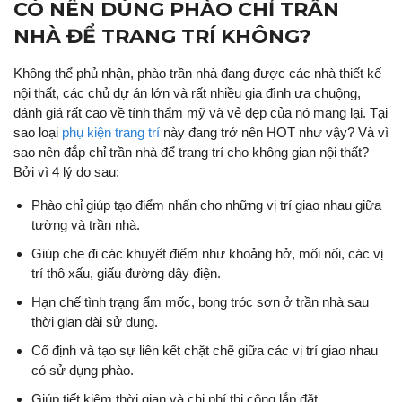
CÓ NÊN DÙNG PHÀO CHỈ TRẦN
NHÀ ĐỂ TRANG TRÍ KHÔNG?
Không thể phủ nhận, phào trần nhà đang được các nhà thiết kế
nội thất, các chủ dự án lớn và rất nhiều gia đình ưa chuộng,
đánh giá rất cao về tính thẩm mỹ và vẻ đẹp của nó mang lại. Tại
sao loại
phụ kiện trang trí
này đang trở nên HOT như vậy? Và vì
sao nên đắp chỉ trần nhà để trang trí cho không gian nội thất?
Bởi vì 4 lý do sau:
Phào chỉ giúp tạo điểm nhấn cho những vị trí giao nhau giữa
tường và trần nhà.
Giúp che đi các khuyết điểm như khoảng hở, mối nối, các vị
trí thô xấu, giấu đường dây điện.
Hạn chế tình trạng ẩm mốc, bong tróc sơn ở trần nhà sau
thời gian dài sử dụng.
Cố định và tạo sự liên kết chặt chẽ giữa các vị trí giao nhau
có sử dụng phào.
Giúp tiết kiệm thời gian và chi phí thi công lắp đặt.