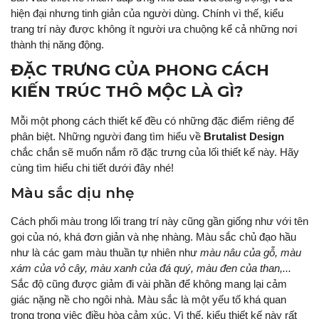
hiện đại nhưng tinh giản của người dùng. Chính vì thế, kiểu
trang trí này được không ít người ưa chuộng kể cả những nơi
thành thị năng động.
ĐẶC TRƯNG CỦA PHONG CÁCH
KIẾN TRÚC THÔ MỘC LÀ GÌ?
Mỗi một phong cách thiết kế đều có những đặc điểm riêng để
phân biệt. Những người đang tìm hiểu về
Brutalist Design
chắc chắn sẽ muốn nắm rõ đặc trưng của lối thiết kế này. Hãy
cùng tìm hiểu chi tiết dưới đây nhé!
Màu sắc dịu nhẹ
Cách phối màu trong lối trang trí này cũng gần giống như với tên
gọi của nó, khá đơn giản và nhẹ nhàng. Màu sắc chủ đạo hầu
như là các gam màu thuần tự nhiên như
màu nâu của gỗ, màu
xám của vỏ cây, màu xanh của đá quý, màu đen của than,...
Sắc độ cũng được giảm đi vài phần để không mang lại cảm
giác nặng nề cho ngôi nhà. Màu sắc là một yếu tố khá quan
trọng trong việc điều hòa cảm xúc. Vì thế, kiểu thiết kế này rất