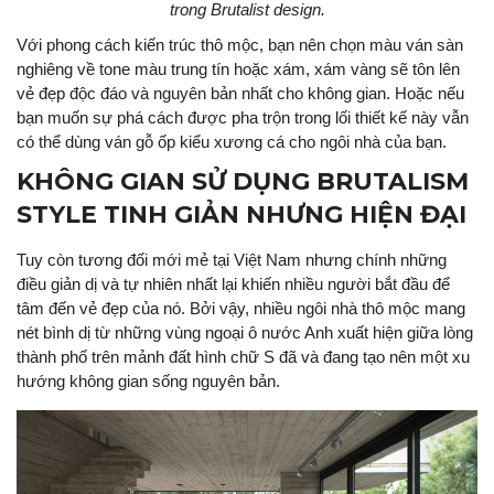
trong Brutalist design.
Với phong cách kiến trúc thô mộc, bạn nên chọn màu ván sàn
nghiêng về tone màu trung tín hoặc xám, xám vàng sẽ tôn lên
vẻ đẹp độc đáo và nguyên bản nhất cho không gian. Hoặc nếu
bạn muốn sự phá cách được pha trộn trong lối thiết kế này vẫn
có thể dùng ván gỗ ốp kiểu xương cá cho ngôi nhà của bạn.
KHÔNG GIAN SỬ DỤNG BRUTALISM
STYLE TINH GIẢN NHƯNG HIỆN ĐẠI
Tuy còn tương đối mới mẻ tại Việt Nam nhưng chính những
điều giản dị và tự nhiên nhất lại khiến nhiều người bắt đầu để
tâm đến vẻ đẹp của nó. Bởi vậy, nhiều ngôi nhà thô mộc mang
nét bình dị từ những vùng ngoại ô nước Anh xuất hiện giữa lòng
thành phố trên mảnh đất hình chữ S đã và đang tạo nên một xu
hướng không gian sống nguyên bản.