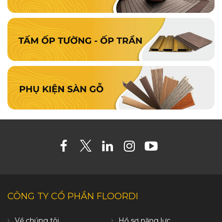
CÔNG TY CỔ PHẦN FLOORDI
Về chúng tôi
Hồ sơ năng lực