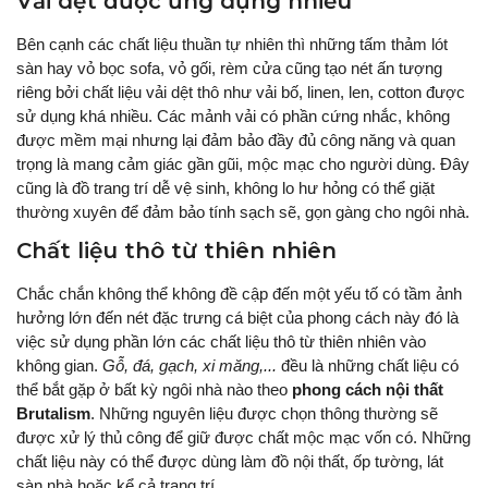
Vải dệt được ứng dụng nhiều
Bên cạnh các chất liệu thuần tự nhiên thì những tấm thảm lót
sàn hay vỏ bọc sofa, vỏ gối, rèm cửa cũng tạo nét ấn tượng
riêng bởi chất liệu vải dệt thô như vải bố, linen, len, cotton được
sử dụng khá nhiều. Các mảnh vải có phần cứng nhắc, không
được mềm mại nhưng lại đảm bảo đầy đủ công năng và quan
trọng là mang cảm giác gần gũi, mộc mạc cho người dùng. Đây
cũng là đồ trang trí dễ vệ sinh, không lo hư hỏng có thể giặt
thường xuyên để đảm bảo tính sạch sẽ, gọn gàng cho ngôi nhà.
Chất liệu thô từ thiên nhiên
Chắc chắn không thể không đề cập đến một yếu tố có tầm ảnh
hưởng lớn đến nét đặc trưng cá biệt của phong cách này đó là
việc sử dụng phần lớn các chất liệu thô từ thiên nhiên vào
không gian.
Gỗ, đá, gạch, xi măng,...
đều là những chất liệu có
thể bắt gặp ở bất kỳ ngôi nhà nào theo
phong cách nội thất
Brutalism
. Những nguyên liệu được chọn thông thường sẽ
được xử lý thủ công để giữ được chất mộc mạc vốn có. Những
chất liệu này có thể được dùng làm đồ nội thất, ốp tường, lát
sàn nhà hoặc kể cả trang trí.