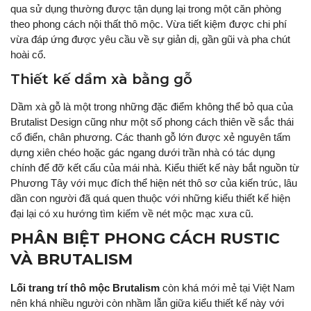
qua sử dụng thường được tận dụng lại trong một căn phòng
theo phong cách nội thất thô mộc. Vừa tiết kiệm được chi phí
vừa đáp ứng được yêu cầu về sự giản dị, gần gũi và pha chút
hoài cổ.
Thiết kế dầm xà bằng gỗ
Dầm xà gỗ là một trong những đặc điểm không thể bỏ qua của
Brutalist Design cũng như một số phong cách thiên về sắc thái
cổ điển, chân phương. Các thanh gỗ lớn được xẻ nguyên tấm
dựng xiên chéo hoặc gác ngang dưới trần nhà có tác dụng
chính để đỡ kết cấu của mái nhà. Kiểu thiết kế này bắt nguồn từ
Phương Tây với mục đích thể hiện nét thô sơ của kiến trúc, lâu
dần con người đã quá quen thuộc với những kiểu thiết kế hiện
đại lại có xu hướng tìm kiếm về nét mộc mạc xưa cũ.
PHÂN BIỆT PHONG CÁCH RUSTIC
VÀ BRUTALISM
Lối trang trí thô mộc Brutalism
còn khá mới mẻ tại Việt Nam
nên khá nhiều người còn nhầm lẫn giữa kiểu thiết kế này với