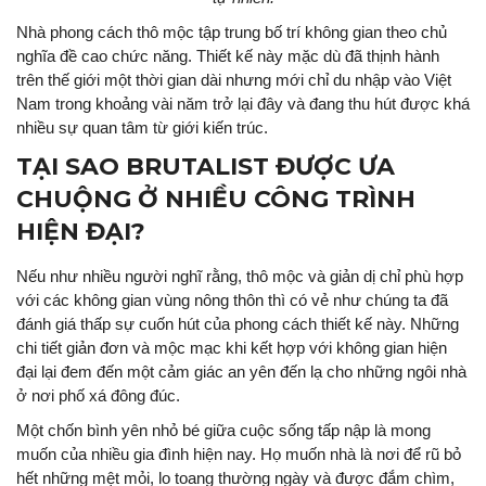
Nhà phong cách thô mộc tập trung bố trí không gian theo chủ
nghĩa đề cao chức năng. Thiết kế này mặc dù đã thịnh hành
trên thế giới một thời gian dài nhưng mới chỉ du nhập vào Việt
Nam trong khoảng vài năm trở lại đây và đang thu hút được khá
nhiều sự quan tâm từ giới kiến trúc.
TẠI SAO BRUTALIST ĐƯỢC ƯA
CHUỘNG Ở NHIỀU CÔNG TRÌNH
HIỆN ĐẠI?
Nếu như nhiều người nghĩ rằng, thô mộc và giản dị chỉ phù hợp
với các không gian vùng nông thôn thì có vẻ như chúng ta đã
đánh giá thấp sự cuốn hút của phong cách thiết kế này. Những
chi tiết giản đơn và mộc mạc khi kết hợp với không gian hiện
đại lại đem đến một cảm giác an yên đến lạ cho những ngôi nhà
ở nơi phố xá đông đúc.
Một chốn bình yên nhỏ bé giữa cuộc sống tấp nập là mong
muốn của nhiều gia đình hiện nay. Họ muốn nhà là nơi để rũ bỏ
hết những mệt mỏi, lo toang thường ngày và được đắm chìm,