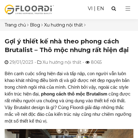
VI
|
EN
Trang chủ
Blog
Xu hướng nội thất
Gợi ý thiết kế nhà theo phong cách
Brutalist – Thô mộc nhưng rất hiện đại
29/01/2023
-
Xu hướng nội thất -
8065
Bên cạnh cuộc sống hiện đại và tấp nập, con người vẫn luôn
khao khát những điều bình dị và giữ được nét đẹp nguyên bản
trong chính ngôi nhà của mình. Chính bởi vậy, ngoài các style
kiến trúc hiện đại,
phong cách thô mộc Brutalism
cũng được
rất nhiều người ưa chuộng và ứng dụng vào thiết kế nội thất.
Vậy Brutalist design là gì? Cùng Floordi giải đáp những thắc
mắc về nét độc đáo của kiến trúc này cũng như chiêm ngưỡng
một số thiết kế thú vị.