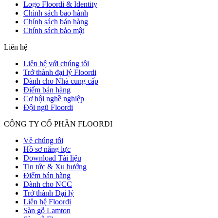
Logo Floordi & Identity
Chính sách bảo hành
Chính sách bán hàng
Chính sách bảo mật
Liên hệ
Liên hệ với chúng tôi
Trở thành đại lý Floordi
Dành cho Nhà cung cấp
Điểm bán hàng
Cơ hội nghề nghiệp
Đội ngũ Floordi
CÔNG TY CỔ PHẦN FLOORDI
Về chúng tôi
Hồ sơ năng lực
Download Tài liệu
Tin tức & Xu hướng
Điểm bán hàng
Dành cho NCC
Trở thành Đại lý
Liên hệ Floordi
Sàn gỗ Lamton