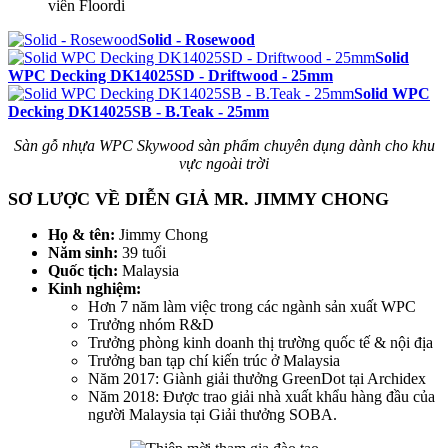
viên Floordi
Solid - Rosewood
Solid
WPC Decking DK14025SD - Driftwood - 25mm
Solid WPC
Decking DK14025SB - B.Teak - 25mm
Sàn gỗ nhựa WPC Skywood sàn phẩm chuyên dụng dành cho khu
vực ngoài trời
SƠ LƯỢC VỀ DIỄN GIẢ MR. JIMMY CHONG
Họ & tên:
Jimmy Chong
Năm sinh:
39 tuổi
Quốc tịch:
Malaysia
Kinh nghiệm:
Hơn 7 năm làm việc trong các ngành sản xuất WPC
Trưởng nhóm R&D
Trưởng phòng kinh doanh thị trường quốc tế & nội địa
Trưởng ban tạp chí kiến ​​trúc ở Malaysia
Năm 2017: Giành giải thưởng GreenDot tại Archidex
Năm 2018: Được trao giải nhà xuất khẩu hàng đầu của
người Malaysia tại Giải thưởng SOBA.