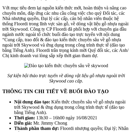
Với mục tiêu đem lại nguồn kiến thức mới, hoàn thiện và nâng cao
chuyên môn, đáp ứng các nhu cầu công việc cho quý Đối tác, các
Nhà nhượng quyền, Đại lý các cấp, cán bộ nhân viên thuộc hệ
thống Floordi trong lĩnh vực sàn gỗ, về dòng vật liệu gỗ nhựa ngoài
trời Skywood. Công ty CP Floordi đã phối hợp với chuyên gia đầu
ngành nước ngoài tổ chức buổi đào tạo trực tuyến với nội dung
“Cung cấp, trao đổi & đào tạo kiến thức chuyên sâu về gỗ nhựa
ngoài trời Skywood và ứng dụng trong công trình thực tế (đào tạo
bằng Tiếng Anh). Floordi trân trọng kính mời Quý đối tác, các Anh/
Chị kinh doanh vui lòng sắp xếp thời gian tham dự.
Sự kiện hội thảo trực tuyến về dòng vật liệu gỗ nhựa ngoài trời
Skywood cao cấp.
THÔNG TIN CHI TIẾT VỀ BUỔI ĐÀO TẠO
Nội dung đào tạo:
Kiến thức chuyên sâu về gỗ nhựa ngoài
trời Skywood & ứng dụng trong công trình thực tế (đào tạo
bằng Tiếng Anh).
Thời gian:
13h30 – 16h00 ngày 16/08/2021
Diễn giả:
Mr. Jimmy Chong
Thành phần tham dự:
Floordi nhượng quyền; Đại lý; Nhân