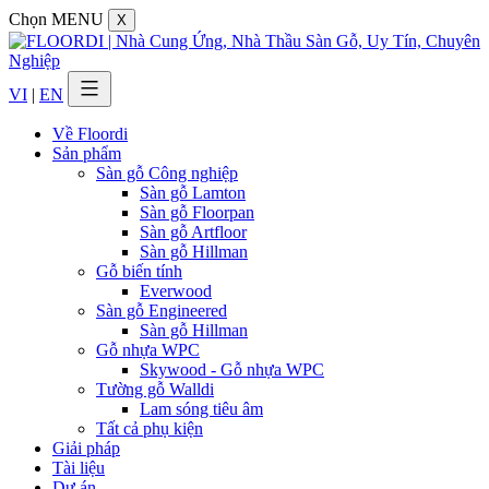
Chọn MENU
X
VI
|
EN
Về Floordi
Sản phẩm
Sàn gỗ Công nghiệp
Sàn gỗ Lamton
Sàn gỗ Floorpan
Sàn gỗ Artfloor
Sàn gỗ Hillman
Gỗ biến tính
Everwood
Sàn gỗ Engineered
Sàn gỗ Hillman
Gỗ nhựa WPC
Skywood - Gỗ nhựa WPC
Tường gỗ Walldi
Lam sóng tiêu âm
Tất cả phụ kiện
Giải pháp
Tài liệu
Dự án