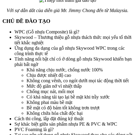
Với sự dẫn dắt của diễn giả Mr. Jimmy Chong đến từ Malaysia.
CHỦ ĐỀ ĐÀO TẠO
WPC (Gỗ nhựa Composite) là gì?
Skywood – Thương thiệu gỗ nhựa thách thức mọi yếu tố thời
tiết khắc nghiệt
Ứng dụng đa dạng của gỗ nhựa Skywood WPC trong các
công trình thực tế
Tính năng nổi bật chỉ có ở dòng gỗ nhựa Skywood khiến bạn
phải bất ngờ
Khả năng chịu nước, chống nước 100%
Chịu được nhiệt độ cao
Không cong vênh, co ngót dưới mọi tác động thời tiết
Mức độ giãn nở vì nhiệt thấp
Chống mục nát, mối mọt
Có khả năng tái tạo lại bề mặt khi trầy xước
Không phai màu bề mặt
Bề mặt có độ bám tốt không trơn trượt
Không chứa hóa chất độc hại
Cách thi công, lắp đặt đúng kỹ thuật
Sự khác biệt giữa sản phẩm nhựa PE & PVC & WPC
PVC Foaming là gì?
Tại sao nên sử dụng gỗ nhựa Skywood thay cho các dòng vật