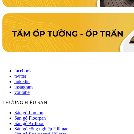
facebook
twitter
linkedin
instagram
youtube
THƯƠNG HIỆU SÀN
Sàn gỗ Lamton
Sàn gỗ Floorpan
Sàn gỗ Artfloor
Sàn gỗ công nghiệp Hillman