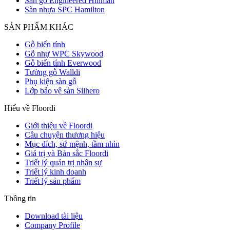
Sàn gỗ Engineered Hillman
Sàn nhựa SPC Hamilton
SẢN PHẨM KHÁC
Gỗ biến tính
Gỗ nhự WPC Skywood
Gỗ biến tính Everwood
Tường gỗ Walldi
Phụ kiện sàn gỗ
Lớp bảo vệ sàn Silhero
Hiểu về Floordi
Giới thiệu về Floordi
Câu chuyện thương hiệu
Mục đích, sứ mệnh, tầm nhìn
Giá trị và Bản sắc Floordi
Triết lý quản trị nhân sự
Triết lý kinh doanh
Triết lý sản phẩm
Thông tin
Download tài liệu
Company Profile