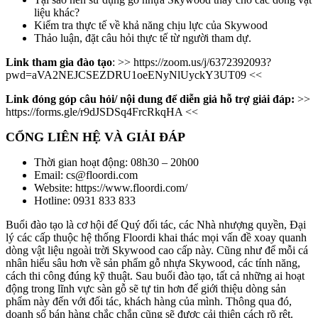
liệu khác?
Kiểm tra thực tế về khả năng chịu lực của Skywood
Thảo luận, đặt câu hỏi thực tế từ người tham dự.
Link tham gia đào tạo
: >> https://zoom.us/j/6372392093?
pwd=aVA2NEJCSEZDRU1oeENyNlUyckY3UT09 <<
Link đóng góp câu hỏi/ nội dung để diễn giả hỗ trợ giải đáp:
>>
https://forms.gle/r9dJSDSq4FrcRkqHA <<
CỔNG LIÊN HỆ VÀ GIẢI ĐÁP
Thời gian hoạt động: 08h30 – 20h00
Email: cs@floordi.com
Website: https://www.floordi.com/
Hotline: 0931 833 833
Buổi đào tạo là cơ hội để Quý đối tác, các Nhà nhượng quyền, Đại
lý các cấp thuộc hệ thống Floordi khai thác mọi vấn đề xoay quanh
dòng vật liệu ngoài trời Skywood cao cấp này. Cũng như để mỗi cá
nhân hiểu sâu hơn về sản phẩm gỗ nhựa Skywood, các tính năng,
cách thi công đúng kỹ thuật. Sau buổi đào tạo, tất cả những ai hoạt
động trong lĩnh vực sàn gỗ sẽ tự tin hơn để giới thiệu dòng sản
phẩm này đến với đối tác, khách hàng của mình. Thông qua đó,
doanh số bán hàng chắc chắn cũng sẽ được cải thiện cách rõ rệt.