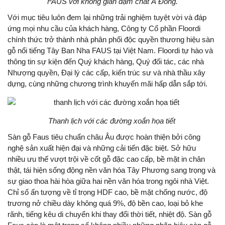
FAUS với không gian đậm chất Á Đông.
Với mục tiêu luôn đem lại những trải nghiệm tuyệt vời và đáp
ứng mọi nhu cầu của khách hàng, Công ty Cổ phần Floordi
chính thức trở thành nhà phân phối độc quyền thương hiệu sàn
gỗ nổi tiếng Tây Ban Nha FAUS tại Việt Nam. Floordi tự hào và
thông tin sự kiện đến Quý khách hàng, Quý đối tác, các nhà
Nhượng quyền, Đại lý các cấp, kiến trúc sư và nhà thầu xây
dựng, cùng những chương trình khuyến mãi hấp dẫn sắp tới.
Thanh lịch với các đường xoắn họa tiết
Sàn gỗ Faus tiêu chuẩn châu Âu được hoàn thiện bởi công
nghệ sản xuất hiện đại và những cải tiến đặc biệt. Sở hữu
nhiều ưu thế vượt trội về cốt gỗ đặc cao cấp, bề mặt in chân
thật, tái hiện sống động nền văn hóa Tây Phương sang trọng và
sự giao thoa hài hòa giữa hai nền văn hóa trong ngôi nhà Việt.
Chỉ số ấn tượng về tỉ trọng HDF cao, bề mặt chống nước, độ
trương nở chiều dày không quá 9%, độ bền cao, loại bỏ khe
rãnh, tiếng kêu di chuyển khi thay đổi thời tiết, nhiệt độ. Sàn gỗ