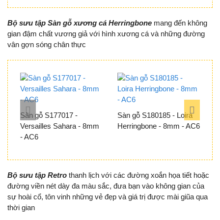
Bộ sưu
tập Sàn gỗ xương cá Herringbone
mang đến không
gian đậm chất vương giả với hình xương cá và những đường
vân gợn sóng chân thực
Sàn gỗ S177017 -
Sàn gỗ S180185 - Loira
S
Versailles Sahara - 8mm
Herringbone - 8mm - AC6
H
- AC6
Bộ sưu tập Retro
thanh lịch với các đường xoắn họa tiết hoặc
đường viền nét dày đa màu sắc, đưa bạn vào không gian của
sự hoài cổ, tôn vinh những vẻ đẹp và giá trị được mài giũa qua
thời gian