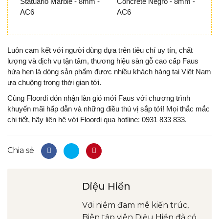
Statuario Marble - 8mm -
Concrete Negro - 8mm -
M
AC6
AC6
Luôn cam kết với người dùng dựa trên tiêu chí uy tín, chất
lượng và dịch vụ tận tâm, thương hiệu sàn gỗ cao cấp Faus
hứa hẹn là dòng sản phẩm được nhiều khách hàng tại Việt Nam
ưa chuộng trong thời gian tới.
Cùng Floordi đón nhận làn gió mới Faus với chương trình
khuyến mãi hấp dẫn và những điều thú vị sắp tới! Mọi thắc mắc
chi tiết, hãy liên hệ với Floordi qua hotline: 0931 833 833.
Chia sẻ
Diệu Hiền
Với niềm đam mê kiến trúc,
Biên tập viên Diệu Hiền đã có