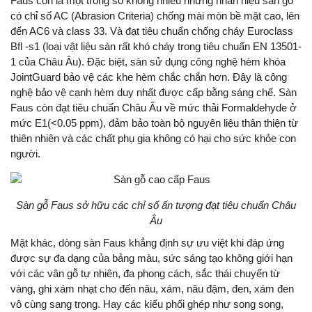
Faus còn là một trong số không nhiều những nhãn hiệu sàn gỗ
có chỉ số AC (Abrasion Criteria) chống mài mòn bề mặt cao, lên
đến AC6 và class 33. Và đạt tiêu chuẩn chống cháy Euroclass
Bfl -s1 (loại vật liệu sàn rất khó cháy trong tiêu chuẩn EN 13501-
1 của Châu Âu). Đặc biệt, sàn sử dụng công nghệ hèm khóa
JointGuard bảo vệ các khe hèm chắc chắn hơn. Đây là công
nghệ bảo vệ cạnh hèm duy nhất được cấp bằng sáng chế. Sàn
Faus còn đạt tiêu chuẩn Châu Âu về mức thải Formaldehyde ở
mức E1(<0.05 ppm), đảm bảo toàn bộ nguyên liệu thân thiện từ
thiên nhiên và các chất phụ gia không có hại cho sức khỏe con
người.
Sàn gỗ Faus sở hữu các chỉ số ấn tượng đạt tiêu chuẩn Châu
Âu
Mặt khác, dòng sàn Faus khẳng định sự ưu việt khi đáp ứng
được sự đa dạng của bảng màu, sức sáng tạo không giới hạn
với các vân gỗ tự nhiên, đa phong cách, sắc thái chuyển từ
vàng, ghi xám nhạt cho đến nâu, xám, nâu đậm, đen, xám đen
vô cùng sang trọng. Hay các kiểu phối ghép như song song,