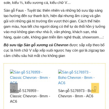
sole, kiểu ⅓, kiểu xương cá, kiểu chữ V…
Sàn gỗ Faus - Tuyệt tác thiên nhiên và những bộ sưu tập sáng
tạo hướng đến sự thanh lịch, hiện đại nhưng ấm cúng và gần
gũi với những giá trị trường tồn vượt thời gian. Cách thể hiện
gam màu, họa tiết cho người dùng có thể tự do thổi hồn ý tưởng
vào mọi không gian như nhà ở, văn phòng, khách sạn, nhà
hàng, quán cafe, không gian triển lãm nghệ thuật, showroom…:
Bộ sưu tập Sàn gỗ xương cá Chevron
được sắp xếp theo bố
cục là hình chữ V sắp xếp xuôi ngược hay còn gọi là zigzag tạo
cảm chiều sâu hút mắt cho không gian
Sàn gỗ S176959 -
Sàn gỗ S176973 - Boho
S
Classic Chevron - 8mm -
Chevron - 8mm - AC6
C
AC6