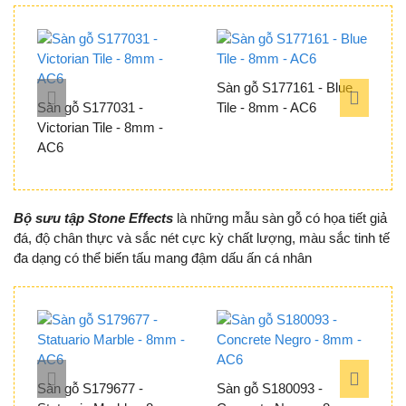
Sàn gỗ S177161 - Blue
S
Sàn gỗ S177031 -
Tile - 8mm - AC6
M
Victorian Tile - 8mm -
AC6
Bộ sưu tập Stone Effects
là những mẫu sàn gỗ có họa tiết giả
đá, độ chân thực và sắc nét cực kỳ chất lượng, màu sắc tinh tế
đa dạng có thể biến tấu mang đậm dấu ấn cá nhân
Sàn gỗ S179677 -
Sàn gỗ S180093 -
S