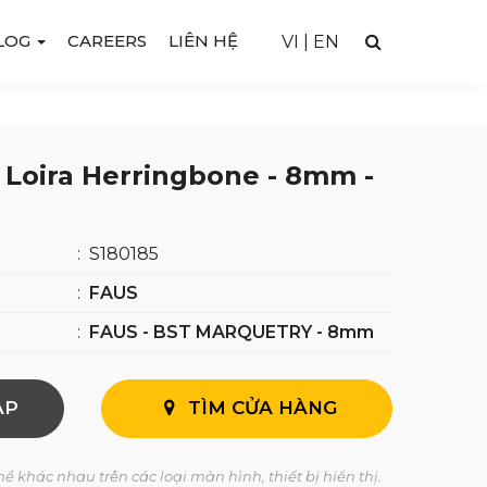
LOG
CAREERS
LIÊN HỆ
VI
|
EN
- Loira Herringbone - 8mm -
:
S180185
:
FAUS
:
FAUS - BST MARQUETRY - 8mm
AP
TÌM CỬA HÀNG
ể khác nhau trên các loại màn hình, thiết bị hiển thị.