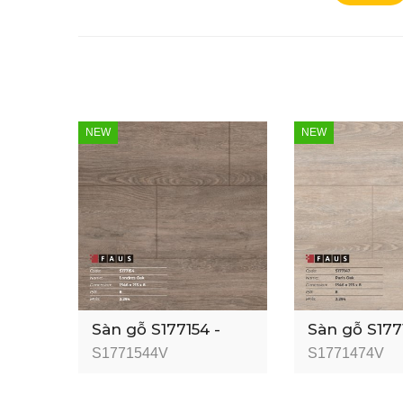
NEW
NEW
Sàn gỗ S177154 -
Sàn gỗ S177
Londres 4V Oak -
Paris 4V O
S1771544V
S1771474V
8mm - AC6
- AC6