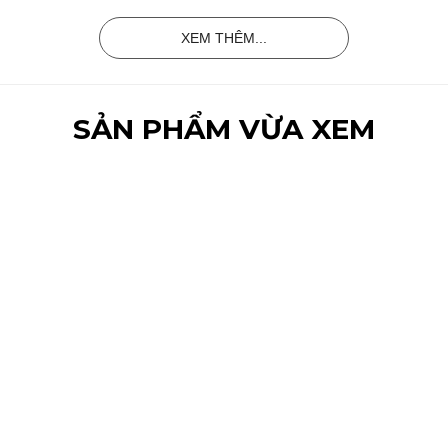
XEM THÊM...
SẢN PHẨM VỪA XEM