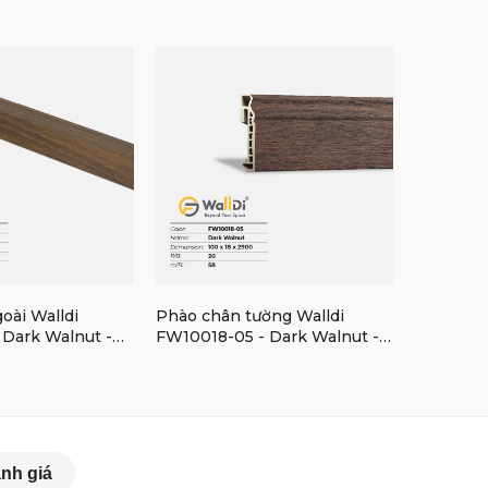
oài Walldi
Phào chân tường Walldi
Silhero 
Dark Walnut -
FW10018-05 - Dark Walnut -
18mm
nh giá