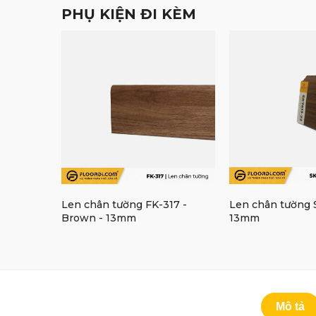
PHỤ KIỆN ĐI KÈM
Len chân tường FK-317 -
Len chân tường 
Brown - 13mm
13mm
Mô tả