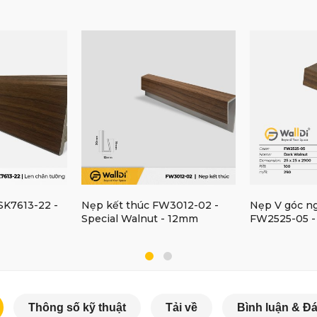
SK7613-22 -
Nẹp kết thúc FW3012-02 -
Nẹp V góc ng
Special Walnut - 12mm
FW2525-05 - 
25mm
Thông số kỹ thuật
Tải về
Bình luận & Đá