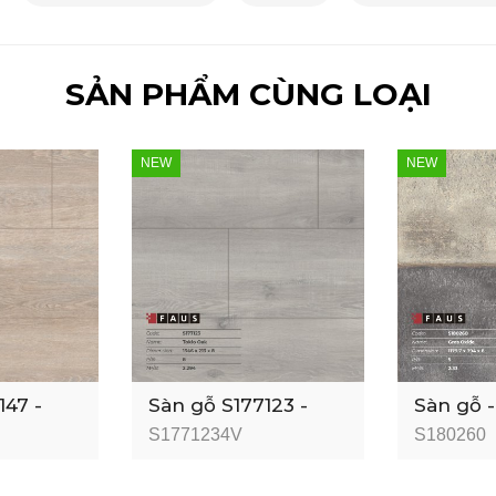
SẢN PHẨM CÙNG LOẠI
NEW
NEW
147 -
Sàn gỗ S177123 -
Sàn gỗ -
ak - 8mm
Tokio 4V Oak - 8mm
- 8mm -
S1771234V
S180260
- AC6