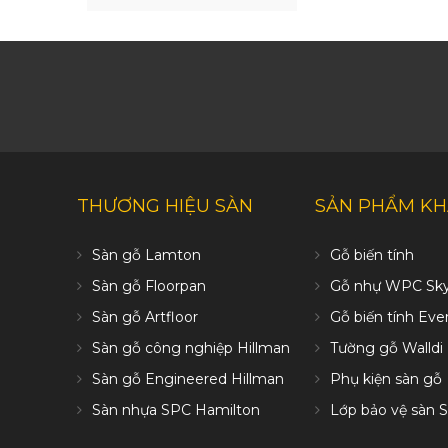
- AC6
THƯƠNG HIỆU SÀN
SẢN PHẨM K
Sàn gỗ Lamton
Gỗ biến tính
Sàn gỗ Floorpan
Gỗ nhự WPC Sk
Sàn gỗ Artfloor
Gỗ biến tính Ev
Sàn gỗ công nghiệp Hillman
Tường gỗ Walldi
Sàn gỗ Engineered Hillman
Phụ kiện sàn gỗ
Sàn nhựa SPC Hamilton
Lớp bảo vệ sàn S