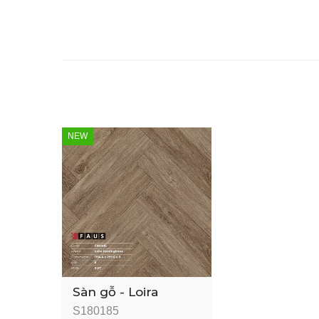
NEW
Sàn gỗ - Loira
Herringbone - 8mm
S180185