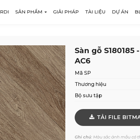
RDI
SẢN PHẨM
GIẢI PHÁP
TÀI LIỆU
DỰ ÁN
B
Sàn gỗ S180185 
AC6
Mã SP
Thương hiệu
Bộ sưu tập
TẢI FILE BITM
Ghi chú
: Màu sắc ảnh mẫu có th