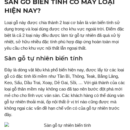
SÀN GỖ BIẾN TÍNH CÓ MẤY LOẠI
HIỆN NAY?
Loại gỗ này được chia thành 2 loại cơ bản là ván biến tính sử
dụng trong và loại dùng được cho khu vực ngoài trời. Điểm đặc
biệt là cả 2 loại này đều được làm từ gỗ tự nhiên đã quá xử lý
nhiệt, sở hữu nhiều đặc tính phù hợp đáp ứng hoàn toàn mọi
yêu cầu cho khu vực nội thất lẫn ngoại thất.
Sàn gỗ tự nhiên biến tính
Đây là dòng vật liệu khá phổ biến hiện nay, được lấy từ các loại
gỗ có đặc tính lõi mềm như Tần Bì, Thông, Teak, Bằng Lăng,
Keo, Sấu, Dầu Trai, Xoay, Dẻ Gai, Sồi, … Với giá thành của các
loại gỗ thân mềm này không cao đã tạo nên bước đột phá mới
mẻ cho cho lĩnh vực ván sàn. Các khách hàng có thể dùng ván
gỗ tự nhiên thoải mái, ốp nội thất ở vị trí nào cũng được mà
không ngại các vấn đề hạn chế vốn có của gỗ tự nhiên trước
đây.