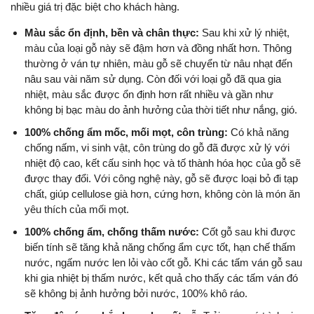
nhiều giá trị đặc biệt cho khách hàng.
Màu sắc ổn định, bền và chân thực:
Sau khi xử lý nhiệt,
màu của loại gỗ này sẽ đậm hơn và đồng nhất hơn. Thông
thường ở ván tự nhiên, màu gỗ sẽ chuyển từ nâu nhạt đến
nâu sau vài năm sử dụng. Còn đối với loại gỗ đã qua gia
nhiệt, màu sắc được ổn định hơn rất nhiều và gần như
không bị bạc màu do ảnh hưởng của thời tiết như nắng, gió.
100% chống ẩm mốc, mối mọt, côn trùng:
Có khả năng
chống nấm, vi sinh vật, côn trùng do gỗ đã được xử lý với
nhiệt độ cao, kết cấu sinh học và tố thành hóa học của gỗ sẽ
được thay đổi. Với công nghệ này, gỗ sẽ được loại bỏ đi tạp
chất, giúp cellulose già hơn, cứng hơn, không còn là món ăn
yêu thích của mối mọt.
100% chống ẩm, chống thấm nước:
Cốt gỗ sau khi được
biến tính sẽ tăng khả năng chống ẩm cực tốt, hạn chế thấm
nước, ngấm nước len lỏi vào cốt gỗ. Khi các tấm ván gỗ sau
khi gia nhiệt bị thấm nước, kết quả cho thấy các tấm ván đó
sẽ không bị ảnh hưởng bởi nước, 100% khô ráo.