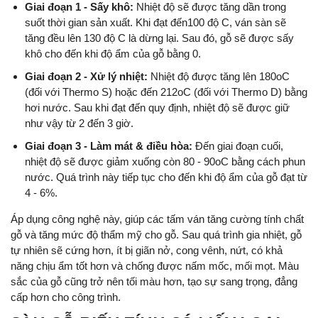
Giai đoạn 1 - Sấy khô:
Nhiệt độ sẽ được tăng dần trong
suốt thời gian sản xuất. Khi đạt đến100 độ C, ván sàn sẽ
tăng đều lên 130 độ C là dừng lại. Sau đó, gỗ sẽ được sấy
khô cho đến khi độ ẩm của gỗ bằng 0.
Giai đoạn 2 - Xử lý nhiệt:
Nhiệt độ được tăng lên 180oC
(đối với Thermo S) hoặc đến 212oC (đối với Thermo D) bằng
hơi nước. Sau khi đạt đến quy định, nhiệt độ sẽ được giữ
như vậy từ 2 đến 3 giờ.
Giai đoạn 3 - Làm mát & điều hòa:
Đến giai đoạn cuối,
nhiệt độ sẽ được giảm xuống còn 80 - 90oC bằng cách phun
nước. Quá trình này tiếp tục cho đến khi độ ẩm của gỗ đạt từ
4 - 6%.
Áp dụng công nghệ này, giúp các tấm ván tăng cường tính chất
gỗ và tăng mức độ thẩm mỹ cho gỗ. Sau quá trình gia nhiệt, gỗ
tự nhiên sẽ cứng hơn, ít bị giãn nở, cong vênh, nứt, có khả
năng chịu ẩm tốt hơn và chống được nấm mốc, mối mọt. Màu
sắc của gỗ cũng trở nên tối màu hơn, tạo sự sang trọng, đẳng
cấp hơn cho công trình.