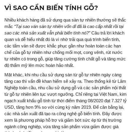
VÌ SAO CẦN BIẾN TÍNH GỖ?
Nhiều khách hàng đã sử dụng qua sàn tự nhiên thường sẽ thắc
mắc
“Tại sao ván sàn tự nhiên vốn dĩ đã là cao cấp nhất rồi tại
sao các nhà sản xuất vẫn phải biến tính nó?”
Câu trả lời khách
quan và dễ hiểu nhất đó là vì nhờ trải qua quá trình biến tính,
các tấm ván sẽ được khắc phục gần như hoàn toàn các hạn
chế của gỗ tự nhiên như chống mối mọt, cong vênh, rút nước
tự nhiên có trong gỗ, giúp tăng cường tính chất gỗ và tăng mức
độ thẩm mỹ lên mức hoàn hảo nhất.
Mặt khác, khi nhu cầu sử dụng sàn từ gỗ tự nhiên ngày càng
tăng cao thì vấn đề khan hiếm sẽ xảy ra. Theo thống kê từ Lâm
Nghiệp toàn cầu, nhu cầu sử dụng gỗ và các sản phẩm nội thất
từ gỗ tự nhiên liên tục vượt ngưỡng. Chỉ riêng tại Việt Nam, kim
ngạch xuất khẩu gỗ tính từ thời điểm tháng 08/2020 đạt 7.327 tỷ
USD, tăng hơn 9% so với cùng kỳ năm 2019. Để cân bằng lại,
các nhà sản xuất đã tạo ra công nghệ gỗ biến tính. Đây được
xem là phương pháp hỗ trợ và giảm bớt sức ép từ thị trường
ngành công nghiệp, vừa tăng sản phẩm vừa giảm được giá