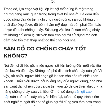
tốt.
Trong đó, lựa chọn vật liệu ốp lát nội thất cũng là một trong
những hạng mục quan trọng trong thiết kế nhà ở. Để đem đến
cuộc sống đầy đủ tiện nghi cho người dùng, sàn gỗ không chỉ
phải đáp ứng được độ bền, thẩm mỹ đẹp mà còn phải đảm bảo
được tiêu chí chống cháy. Sử dụng vật liệu lót sàn chống cháy
tốt không chỉ đem lại sự yên tâm cho người sử dụng mà còn
đảm bảo tổn thất thấp nhất có thể cho ngôi nhà.
SÀN GỖ CÓ CHỐNG CHÁY TỐT
KHÔNG?
Nói đến chất liệu gỗ, nhiều người sẽ liên tưởng đến một vật liệu
dẫn lửa và dễ cháy. Không thể phủ định tính chất này của gỗ. Vì
vậy, rất nhiều người khi chọn gỗ lát sàn vẫn còn rất nhiều băn
khoăn. Thấu hiểu được nỗi lo lắng này của người dùng, các nhà
sản xuất đã nghiên cứu và cải tiến ván gỗ để cải thiện được khả
năng chống cháy của vật liệu. Ở một số dòng
sàn gỗ cao
cấp
sản xuất trên dây chuyền hiện đại, tuân thủ quy trình kiểm
soát nghiêm ngặt đã có thể giúp người dùng yên tâm hơn trong