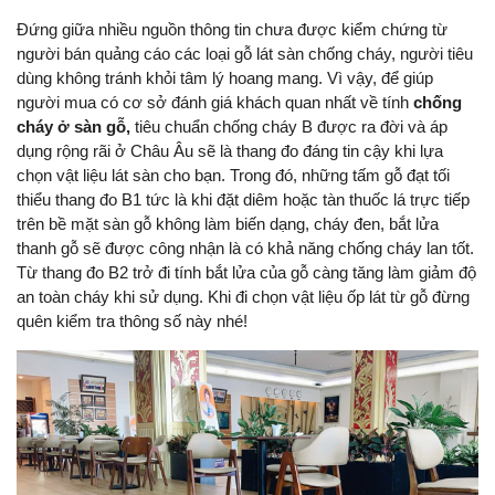
Đứng giữa nhiều nguồn thông tin chưa được kiểm chứng từ
người bán quảng cáo các loại gỗ lát sàn chống cháy, người tiêu
dùng không tránh khỏi tâm lý hoang mang. Vì vậy, để giúp
người mua có cơ sở đánh giá khách quan nhất về tính
chống
cháy ở sàn gỗ,
tiêu chuẩn chống cháy B được ra đời và áp
dụng rộng rãi ở Châu Âu sẽ là thang đo đáng tin cậy khi lựa
chọn vật liệu lát sàn cho bạn. Trong đó, những tấm gỗ đạt tối
thiểu thang đo B1 tức là khi đặt diêm hoặc tàn thuốc lá trực tiếp
trên bề mặt sàn gỗ không làm biến dạng, cháy đen, bắt lửa
thanh gỗ sẽ được công nhận là có khả năng chống cháy lan tốt.
Từ thang đo B2 trở đi tính bắt lửa của gỗ càng tăng làm giảm độ
an toàn cháy khi sử dụng. Khi đi chọn vật liệu ốp lát từ gỗ đừng
quên kiểm tra thông số này nhé!