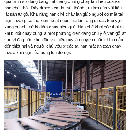
quá trình sử dụng bằng tính năng chống cháy lan hiệu quả và
hạn chế khói. Đây được xem là một thành tựu lớn của vật liệu
lát sàn từ gỗ. Khả năng hạn chế cháy lan giúp người có mặt tại
hiện trường có thể kiểm soát ngọn lửa lan rộng ra các khu vực
xung quanh, xử lý đám cháy hiệu quả. Hạn chế khói độc thải ra
khi bị đốt cháy cũng là một phương diện đáng chú ý ở ván gỗ lát
sàn vì đa phần khói độc và thiếu oxy là nguyên nhân chính dẫn
đến thiệt hại và người chủ yếu ở các tai nạn mất an toàn cháy
trước khi ngọn lửa bùng lên dữ dội.