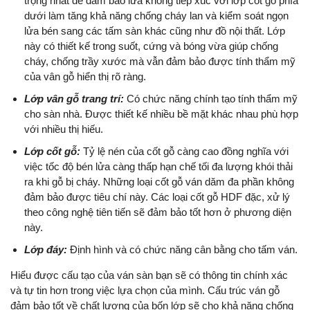
trọng nhất để đảm bảo lửa không tiếp xúc với lớp cốt gỗ phía
dưới làm tăng khả năng chống cháy lan và kiểm soát ngọn
lửa bén sang các tấm sàn khác cũng như đồ nội thất. Lớp
này có thiết kế trong suốt, cứng và bóng vừa giúp chống
cháy, chống trầy xước mà vẫn đảm bảo được tính thẩm mỹ
của vân gỗ hiển thị rõ ràng.
Lớp vân gỗ trang trí:
Có chức năng chính tạo tính thẩm mỹ
cho sàn nhà. Được thiết kế nhiều bề mặt khác nhau phù hợp
với nhiều thị hiếu.
Lớp cốt gỗ:
Tỷ lệ nén của cốt gỗ càng cao đồng nghĩa với
việc tốc độ bén lửa càng thấp hạn chế tối đa lượng khói thải
ra khi gỗ bị cháy. Những loại cốt gỗ ván dăm đa phần không
đảm bảo được tiêu chí này. Các loại cốt gỗ HDF đặc, xử lý
theo công nghệ tiên tiến sẽ đảm bảo tốt hơn ở phương diện
này.
Lớp đáy:
Định hình và có chức năng cân bằng cho tấm ván.
Hiểu được cấu tạo của ván sàn bạn sẽ có thông tin chính xác
và tự tin hơn trong việc lựa chọn của mình. Cấu trúc ván gỗ
đảm bảo tốt về chất lượng của bốn lớp sẽ cho khả năng chống