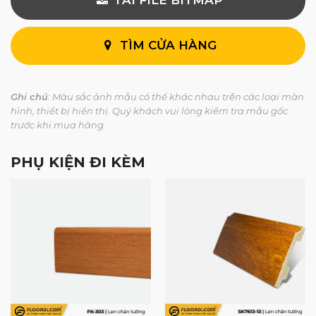
TÌM CỬA HÀNG
Ghi chú
: Màu sắc ảnh mẫu có thể khác nhau trên các loại màn
hình, thiết bị hiển thị. Quý khách vui lòng kiểm tra mẫu gốc
trước khi mua hàng.
PHỤ KIỆN ĐI KÈM