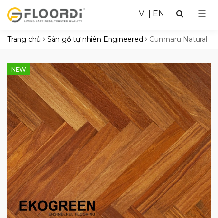
VI
|
EN
Trang chủ
Sàn gỗ tự nhiên Engineered
Cumnaru Natural
NEW