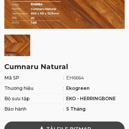
Cumnaru Natural
Mã SP
:
EH6664
Thương hiệu
:
Ekogreen
Bộ sưu tập
:
EKO - HERRINGBONE
Bảo hành
:
5 Tháng
TẢI FILE BITMAP