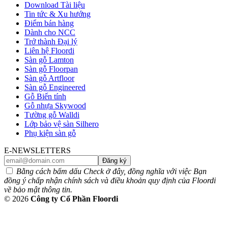
Download Tài liệu
Tin tức & Xu hướng
Điểm bán hàng
Dành cho NCC
Trở thành Đại lý
Liên hệ Floordi
Sàn gỗ Lamton
Sàn gỗ Floorpan
Sàn gỗ Artfloor
Sàn gỗ Engineered
Gỗ Biến tính
Gỗ nhựa Skywood
Tường gỗ Walldi
Lớp bảo vệ sàn Silhero
Phụ kiện sàn gỗ
E-NEWSLETTERS
Đăng ký
Bằng cách bấm dấu Check ở đây, đồng nghĩa với việc Bạn
đồng ý chấp nhận chính sách và điều khoản quy định của Floordi
về bảo mật thông tin.
© 2026
Công ty Cổ Phần Floordi