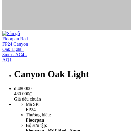
Canyon Oak Light
đ
480000
480.000
₫
Giá tiêu chuẩn
Mã SP
:
FP24
Thương hiệu
:
Floorpan
Bộ sưu tập
:
Floorpan - BST Red - 8mm