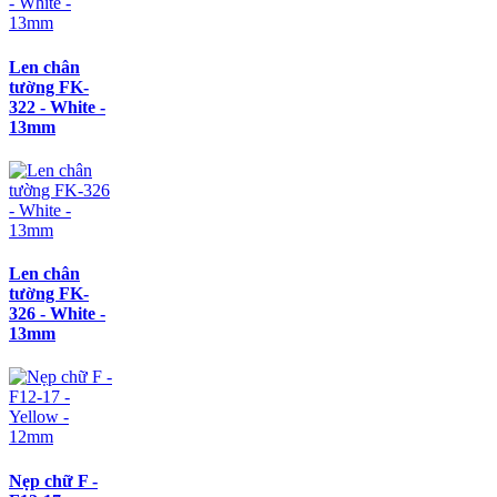
Len chân
tường FK-
322 - White -
13mm
Len chân
tường FK-
326 - White -
13mm
Nẹp chữ F -