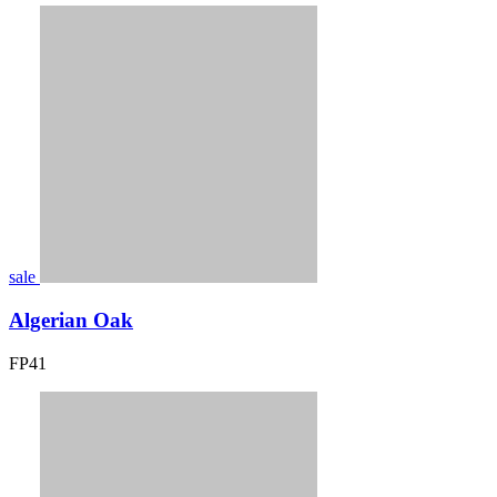
sale
Algerian Oak
FP41