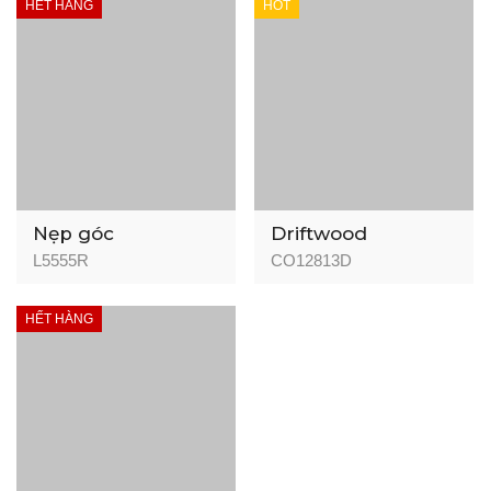
HẾT HÀNG
HOT
Nẹp góc
Driftwood
Rosewood
L5555R
CO12813D
HẾT HÀNG