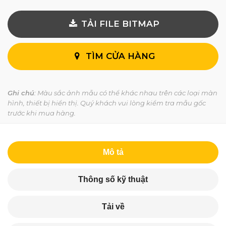
TẢI FILE BITMAP
TÌM CỬA HÀNG
Ghi chú
: Màu sắc ảnh mẫu có thể khác nhau trên các loại màn
hình, thiết bị hiển thị. Quý khách vui lòng kiểm tra mẫu gốc
trước khi mua hàng.
Mô tả
Thông số kỹ thuật
Tải về