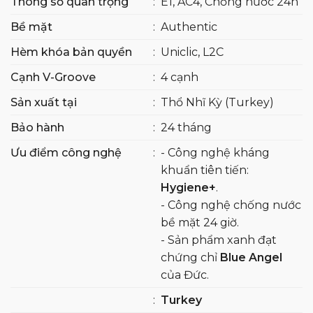
Thông số quan trọng
:
E1, AC4, Chống nước 24h
Bề mặt
:
Authentic
Hèm khóa bản quyền
:
Uniclic, L2C
Cạnh V-Groove
:
4 cạnh
Sản xuất tại
:
Thổ Nhĩ Kỳ (Turkey)
Bảo hành
:
24 tháng
Ưu điểm công nghệ
:
- Công nghệ kháng
khuẩn tiên tiến:
Hygiene+
.
- Công nghệ chống nước
bề mặt 24 giờ.
- Sản phẩm xanh đạt
chứng chỉ
Blue Angel
của Đức.
:
Turkey