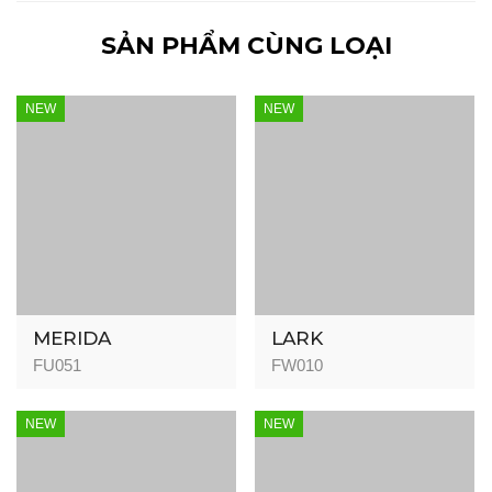
SẢN PHẨM CÙNG LOẠI
NEW
NEW
MERIDA
LARK
FU051
FW010
NEW
NEW