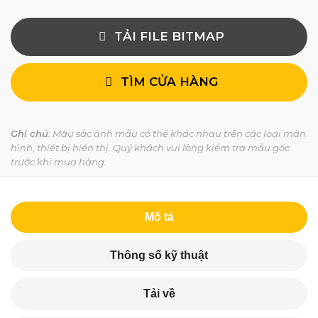
TẢI FILE BITMAP
TÌM CỬA HÀNG
Ghi chú
: Màu sắc ảnh mẫu có thể khác nhau trên các loại màn
hình, thiết bị hiển thị. Quý khách vui lòng kiểm tra mẫu gốc
trước khi mua hàng.
Mô tả
Thông số kỹ thuật
Tải về