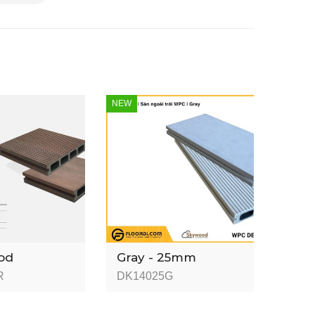
NEW
od
Gray - 25mm
R
DK14025G