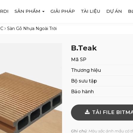
RDI
SẢN PHẨM
GIẢI PHÁP
TÀI LIỆU
DỰ ÁN
B
PC
Sàn Gỗ Nhựa Ngoài Trời
B.Teak
Mã SP
Thương hiệu
Bộ sưu tập
Bảo hành
TẢI FILE BITM
Ghi chú
: Màu sắc ảnh mẫu có th