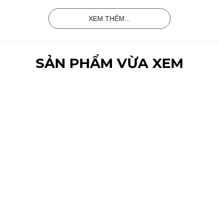
XEM THÊM...
SẢN PHẨM VỪA XEM