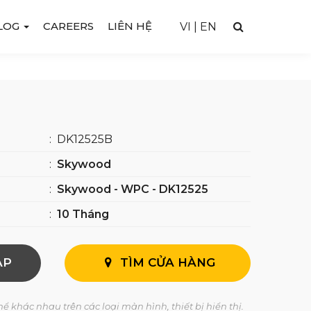
LOG
CAREERS
LIÊN HỆ
VI
|
EN
:
DK12525B
:
Skywood
:
Skywood - WPC - DK12525
:
10 Tháng
AP
TÌM CỬA HÀNG
ể khác nhau trên các loại màn hình, thiết bị hiển thị.