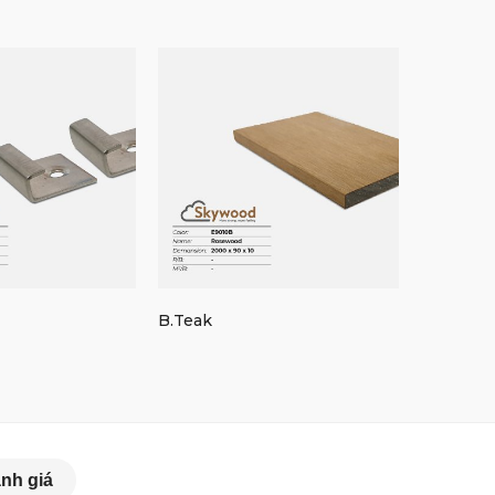
B.Teak
Thanh kế
nh giá