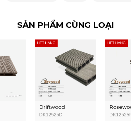
SẢN PHẨM CÙNG LOẠI
HẾT HÀNG
HẾT HÀNG
Driftwood
Rosewo
DK12525D
DK12525