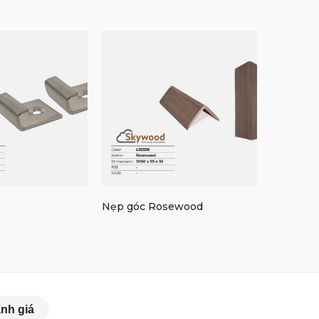
Nẹp góc Rosewood
Nẹp cạn
nh giá