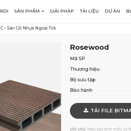
RDI
SẢN PHẨM
GIẢI PHÁP
TÀI LIỆU
DỰ ÁN
B
PC
Sàn Gỗ Nhựa Ngoài Trời
Rosewood
Mã SP
Thương hiệu
Bộ sưu tập
Bảo hành
TẢI FILE BITM
Ghi chú
: Màu sắc ảnh mẫu có th