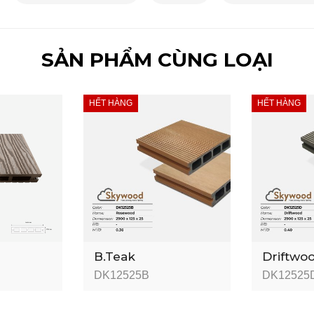
SẢN PHẨM CÙNG LOẠI
HẾT HÀNG
HẾT HÀNG
B.Teak
Driftwo
DK12525B
DK12525