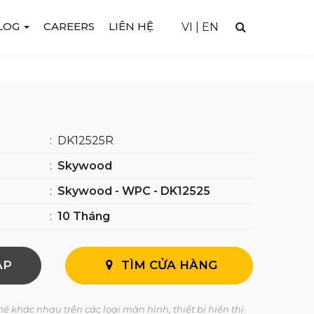
LOG
CAREERS
LIÊN HỆ
VI
|
EN
:
DK12525R
:
Skywood
:
Skywood - WPC - DK12525
:
10 Tháng
AP
TÌM CỬA HÀNG
ể khác nhau trên các loại màn hình, thiết bị hiển thị.