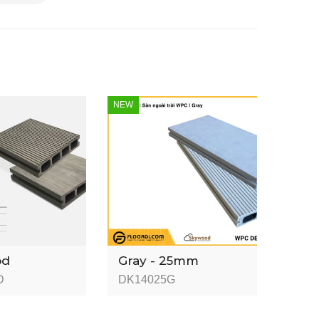
NEW
od
Gray - 25mm
D
DK14025G