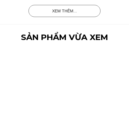
XEM THÊM...
SẢN PHẨM VỪA XEM