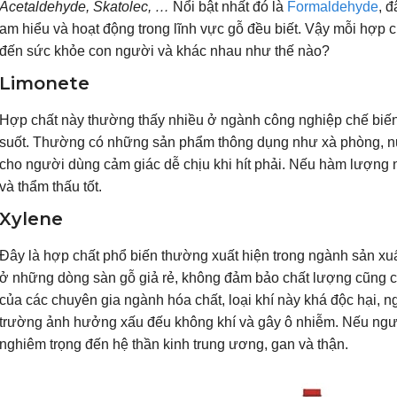
Acetaldehyde, Skatolec, …
Nổi bật nhất đó là
Formaldehyde
, 
am hiểu và hoạt động trong lĩnh vực gỗ đều biết. Vậy mỗi hợp 
đến sức khỏe con người và khác nhau như thế nào?
Limonete
Hợp chất này thường thấy nhiều ở ngành công nghiệp chế biế
suốt. Thường có những sản phẩm thông dụng như xà phòng, 
cho người dùng cảm giác dễ chịu khi hít phải. Nếu hàm lượng
và thẩm thấu tốt.
Xylene
Đây là hợp chất phổ biến thường xuất hiện trong ngành sản xuấ
ở những dòng sàn gỗ giả rẻ, không đảm bảo chất lượng cũng c
của các chuyên gia ngành hóa chất, loại khí này khá độc hại, ng
trường ảnh hưởng xấu đếu không khí và gây ô nhiễm. Nếu ngư
nghiêm trọng đến hệ thần kinh trung ương, gan và thận.