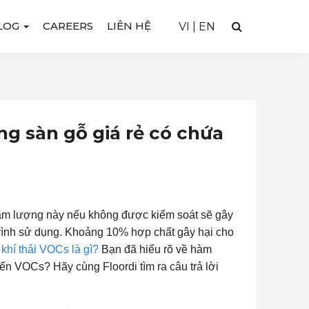
LOG
CAREERS
LIÊN HỆ
VI
|
EN
ng sàn gỗ giá rẻ có chứa
Hàm lượng này nếu không được kiểm soát sẽ gây
rình sử dụng. Khoảng 10% hợp chất gây hại cho
g
khí thải VOCs là gì?
Bạn đã hiểu rõ về hàm
ến VOCs? Hãy cùng Floordi tìm ra câu trả lời