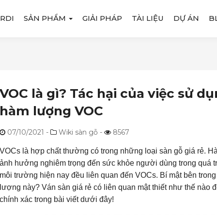
RDI
SẢN PHẨM
GIẢI PHÁP
TÀI LIỆU
DỰ ÁN
B
VOC là gì? Tác hại của việc sử dụ
hàm lượng VOC
07/10/2021
-
Wiki sàn gỗ -
8567
VOCs là hợp chất thường có trong những loại sàn gỗ giá rẻ. 
ảnh hưởng nghiêm trọng đến sức khỏe người dùng trong quá t
môi trường hiện nay đều liên quan đến VOCs. Bí mật bên tron
lượng này? Ván sàn giá rẻ có liên quan mật thiết như thế nào đ
chính xác trong bài viết dưới đây!