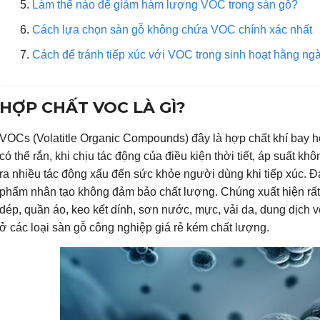
Làm thế nào để giảm hàm lượng VOC trong sàn gỗ?
Cách lựa chọn sàn gỗ không chứa VOC chính xác nhất
Cách để tránh tiếp xúc với VOC trong sinh hoạt hằng ng
HỢP CHẤT VOC LÀ GÌ?
VOCs (Volatitle Organic Compounds) đây là hợp chất khí bay h
có thể rắn, khi chịu tác động của điều kiện thời tiết, áp suất 
ra nhiều tác động xấu đến sức khỏe người dùng khi tiếp xúc. 
phẩm nhân tạo không đảm bảo chất lượng. Chúng xuất hiện rất 
dép, quần áo, keo kết dính, sơn nước, mực, vải da, dung dịch vệ
ở các loại sàn gỗ công nghiệp giá rẻ kém chất lượng.