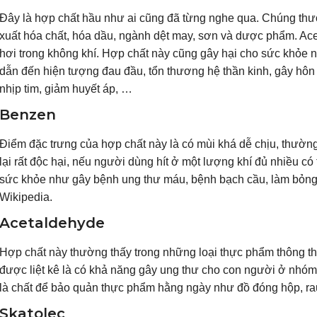
Đây là hợp chất hầu như ai cũng đã từng nghe qua. Chúng t
xuất hóa chất, hóa dầu, ngành dệt may, sơn và dược phẩm. Ace
hơi trong không khí. Hợp chất này cũng gây hại cho sức khỏe n
dẫn đến hiện tượng đau đầu, tổn thương hệ thần kinh, gây hôn
nhịp tim, giảm huyết áp, …
Benzen
Điểm đặc trưng của hợp chất này là có mùi khá dễ chịu, thườn
lại rất độc hại, nếu người dùng hít ở một lượng khí đủ nhiều c
sức khỏe như gây bệnh ung thư máu, bệnh bạch cầu, làm bỏng rá
Wikipedia.
Acetaldehyde
Hợp chất này thường thấy trong những loại thực phẩm thông thư
được liệt kê là có khả năng gây ung thư cho con người ở nhóm
là chất để bảo quản thực phẩm hằng ngày như đồ đóng hộp, ra
Skatolec