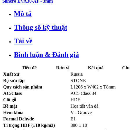
Silhero EVA30-AF - 3mm
Mô tả
Thông số kỹ thuật
Tải về
Bình luận & Đánh giá
Tiêu đề
Đơn vị
Kết quả
Chu
Xuất xứ
Russia
Bộ sưu tập
STONE
Quy cách sản phẩm
L1206 x W402 x T8mm
AC/Class
AC5 Class 34
Cốt gỗ
HDF
Bề mặt
Họa tiết vân đá
Hèm khóa
V - Groove
Formal Dehyde
E1
Tỉ trọng HDF (±10 kg/m3)
880 ± 10