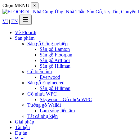
Chọn MENU
X
VI
|
EN
Về Floordi
Sản phẩm
Sàn gỗ Công nghiệp
Sàn gỗ Lamton
Sàn gỗ Floorpan
Sàn gỗ Artfloor
Sàn gỗ Hillman
Gỗ biến tính
Everwood
Sàn gỗ Engineered
Sàn gỗ Hillman
Gỗ nhựa WPC
Skywood - Gỗ nhựa WPC
Tường gỗ Walldi
Lam sóng tiêu âm
Tất cả phụ kiện
Giải pháp
Tài liệu
Dự án
Blog