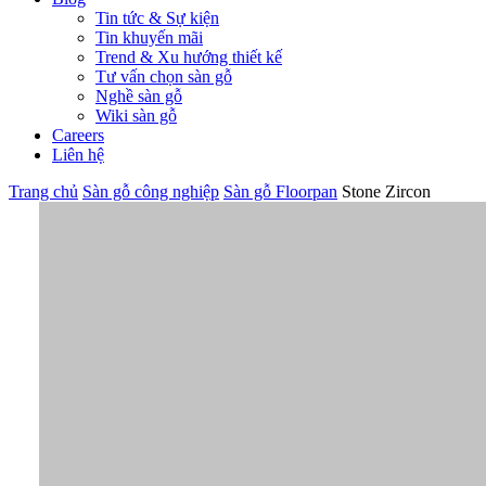
Tin tức & Sự kiện
Tin khuyến mãi
Trend & Xu hướng thiết kế
Tư vấn chọn sàn gỗ
Nghề sàn gỗ
Wiki sàn gỗ
Careers
Liên hệ
Trang chủ
Sàn gỗ công nghiệp
Sàn gỗ Floorpan
Stone Zircon