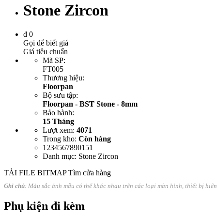
Stone Zircon
đ
0
Gọi để biết giá
Giá tiêu chuẩn
Mã SP
:
FT005
Thương hiệu
:
Floorpan
Bộ sưu tập
:
Floorpan - BST Stone - 8mm
Bảo hành
:
15 Tháng
Lượt xem
:
4071
Trong kho
:
Còn hàng
1234567890151
Danh mục
: Stone Zircon
TẢI FILE BITMAP
Tìm cửa hàng
Ghi chú
: Màu sắc ảnh mẫu có thể khác nhau trên các loại màn hình, thiết bị hiể
Phụ kiện đi kèm