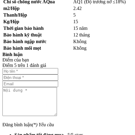
Chỉ số chống nước AQua
AQ1 (Độ trương nở ≤18%)
m2/Hộp
2.42
Thanh/Hộp
5
Kg/Hộp
15
Thời gian bảo hành
15 năm
Bảo hành kỹ thuật
12 tháng
Bảo hành ngập nước
Không
Bảo hành mối mọt
Không
Bình luận
Điểm của bạn
Điểm
5
trên
1
đánh giá
Đăng bình luận
(*) Yêu cầu
Sản phẩm tốt đáng mua
-
5
/
5
stars