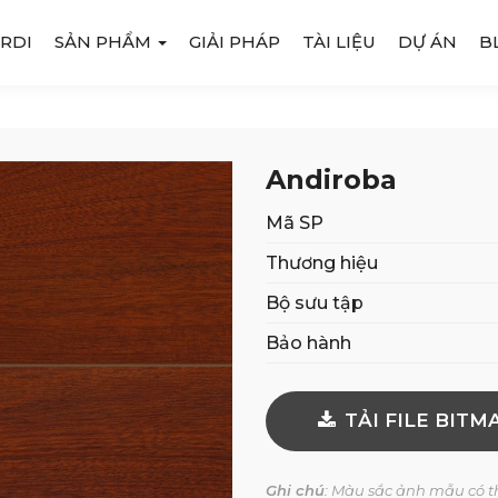
RDI
SẢN PHẨM
GIẢI PHÁP
TÀI LIỆU
DỰ ÁN
B
Andiroba
Mã SP
Thương hiệu
Bộ sưu tập
Bảo hành
TẢI FILE BITM
Ghi chú
: Màu sắc ảnh mẫu có th