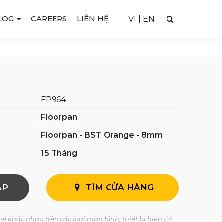
LOG
CAREERS
LIÊN HỆ
VI
|
EN
:
FP964
:
Floorpan
:
Floorpan - BST Orange - 8mm
:
15 Tháng
AP
TÌM CỬA HÀNG
ể khác nhau trên các loại màn hình, thiết bị hiển thị.