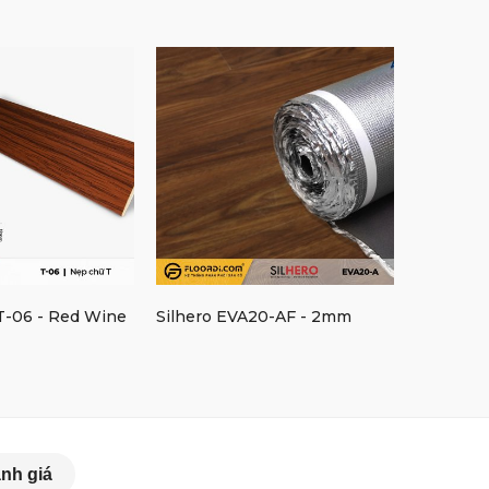
T-06 - Red Wine
Silhero EVA20-AF - 2mm
Silhero 
nh giá