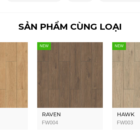
SẢN PHẨM CÙNG LOẠI
NEW
NEW
RAVEN
HAWK
FW004
FW003