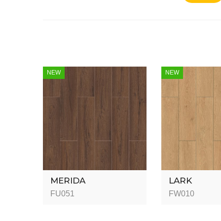
NEW
NEW
MERIDA
LARK
FU051
FW010