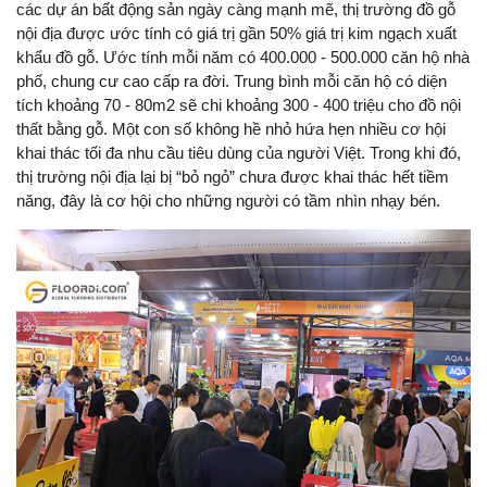
các dự án bất động sản ngày càng mạnh mẽ, thị trường đồ gỗ
nội địa được ước tính có giá trị gần 50% giá trị kim ngạch xuất
khẩu đồ gỗ. Ước tính mỗi năm có 400.000 - 500.000 căn hộ nhà
phố, chung cư cao cấp ra đời. Trung bình mỗi căn hộ có diện
tích khoảng 70 - 80m2 sẽ chi khoảng 300 - 400 triệu cho đồ nội
thất bằng gỗ. Một con số không hề nhỏ hứa hẹn nhiều cơ hội
khai thác tối đa nhu cầu tiêu dùng của người Việt. Trong khi đó,
thị trường nội địa lại bị “bỏ ngỏ” chưa được khai thác hết tiềm
năng, đây là cơ hội cho những người có tầm nhìn nhạy bén.